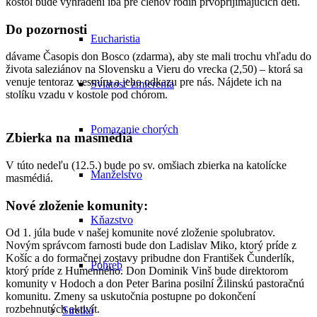
kostol bude vyhradení iba pre členov rodín prvoprijímajúcich detí.
Do pozornosti
Eucharistia
dávame Časopis don Bosco (zdarma), aby ste mali trochu vhľadu do
života saleziánov na Slovensku a Vieru do vrecka (2,50) – ktorá sa
venuje tentoraz vesmíru a jeho odkazu pre nás. Nájdete ich na
Sviatosť zmierenia
stolíku vzadu v kostole pod chórom.
Pomazanie chorých
Zbierka na masmédiá
V túto nedeľu (12.5.) bude po sv. omšiach zbierka na katolícke
Manželstvo
masmédiá.
Nové zloženie komunity:
Kňazstvo
Od 1. júla bude v našej komunite nové zloženie spolubratov.
Novým správcom farnosti bude don Ladislav Miko, ktorý príde z
Košíc a do formačnej zostavy pribudne don František Čunderlík,
Pohreb
ktorý príde z Humenného. Don Dominik Vinš bude direktorom
komunity v Hodoch a don Peter Barina posilní Žilinskú pastoračnú
komunitu. Zmeny sa uskutočnia postupne po dokončení
rozbehnutých aktivít.
Stretká