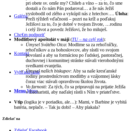
pri obete sv. omše my? Chlieb a víno – za to, čo sme
dostali a čo nám Pán podaroval… a že nás Ježiš
vyslobodil od zlého a vykúpil nás z hriechov….
Úloha
:
Galéria
Preži týždeň vďačnosti – pozri na kríž a poďakuj
Ježišovi za to, čo je dobré v tvojom živote, …rodinu
i celý život a povedz Ježišovi, že ho miluješ.
Chc€m podporiť
Modlitbový apoštolát v máji
(
TU – na celý rok
):
Úmysel Svätého Otca
: Modlime sa za rehoľníčky,
rehoľníkov a za bohoslovcov, aby rástli vo svojom
Kontakt
povolaní a aby sa formáciou po ľudskej, pastoračnej,
duchovnej i komunitnej stránke stávali vierohodnými
svedkami evanjelia.
Úmysel našich biskupov
: Aby sa naše kresťanské
Vyhľadávanie
rodiny prostredníctvom modlitby a vzájomnej lásky
čoraz viac stávali opravdivou školou života.
Vo farnosti:
Za tých, čo sa pripravujú na prijatie Ježiša
Menu
Menu
v Eucharistii, aby naďalej rástli s Ním v priateľstve.
Vtip
(logika je v poriadku, ale…): Mami, v Barbine je vybitá
batéria, neplače. – Tak ju dobi! – Aby plakala?
Zdielať na
Zdielať Facebook