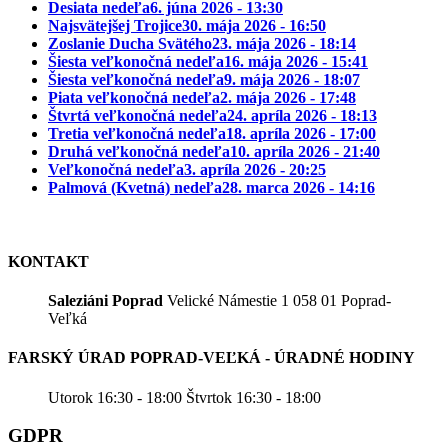
Desiata nedeľa
6. júna 2026 - 13:30
Najsvätejšej Trojice
30. mája 2026 - 16:50
Zoslanie Ducha Svätého
23. mája 2026 - 18:14
Šiesta veľkonočná nedeľa
16. mája 2026 - 15:41
Šiesta veľkonočná nedeľa
9. mája 2026 - 18:07
Piata veľkonočná nedeľa
2. mája 2026 - 17:48
Štvrtá veľkonočná nedeľa
24. apríla 2026 - 18:13
Tretia veľkonočná nedeľa
18. apríla 2026 - 17:00
Druhá veľkonočná nedeľa
10. apríla 2026 - 21:40
Veľkonočná nedeľa
3. apríla 2026 - 20:25
Palmová (Kvetná) nedeľa
28. marca 2026 - 14:16
KONTAKT
Saleziáni Poprad
Velické Námestie 1 058 01 Poprad-
Veľká
FARSKÝ ÚRAD POPRAD-VEĽKÁ - ÚRADNÉ HODINY
Utorok 16:30 - 18:00 Štvrtok 16:30 - 18:00
GDPR