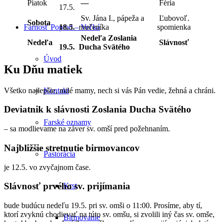
Piatok
—
Féria
17.5.
Sv. Jána I., pápeža a
Ľubovoľ.
Sobota
18.5.
mučeníka
spomienka
Farnosť Poprad – Veľká
Nedeľa Zoslania
Nedeľa
Slávnosť
19.5.
Ducha Svätého
Úvod
Ku Dňu matiek
Všetko najlepšie, milé mamy, nech si vás Pán vedie, žehná a chráni.
Kontakt
Deviatnik k slávnosti Zoslania Ducha Svätého
Farské oznamy
– sa modlievame na záver sv. omší pred požehnaním.
Najbližšie stretnutie birmovancov
Pastorácia
je 12.5. vo zvyčajnom čase.
Slávnosť prvého sv. prijímania
Krst
bude budúcu nedeľu 19.5. pri sv. omši o 11:00. Prosíme, aby tí,
ktorí zvyknú chodievať na túto sv. omšu, si zvolili iný čas sv. omše,
Birmovanie