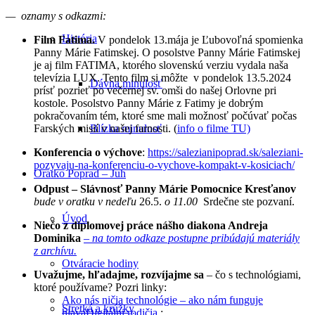
— oznamy s odkazmi:
História
Film Fatima.
V pondelok 13.mája je Ľubovoľná spomienka
Panny Márie Fatimskej. O posolstve Panny Márie Fatimskej
je aj film FATIMA, ktorého slovenskú verziu vydala naša
televízia LUX. Tento film si môžte v pondelok 13.5.2024
Dávna minulosť
prísť pozrieť po večernej sv. omši do našej Orlovne pri
kostole. Posolstvo Panny Márie z Fatimy je dobrým
pokračovaním tém, ktoré sme mali možnosť počúvať počas
Blízka minulosť
Farských misií v našej farnosti. (
info o filme TU)
Konferencia o výchove
:
https://salezianipoprad.sk/saleziani-
pozyvaju-na-konferenciu-o-vychove-kompakt-v-kosiciach/
Oratko Poprad – Juh
Odpust – Slávnosť Panny Márie Pomocnice Kresťanov
bude v oratku v nedeľu
26.5.
o 11.00
Srdečne ste pozvaní.
Úvod
Niečo z diplomovej práce nášho diakona Andreja
Dominika
– na tomto odkaze postupne pribúdajú materiály
z archívu.
Otváracie hodiny
Uvažujme, hľadajme, rozvíjajme sa
– čo s technológiami,
ktoré používame? Pozri linky:
Ako nás ničia technológie – ako nám funguje
Stretká a krúžky
hlava
Digitálni rodičia
;