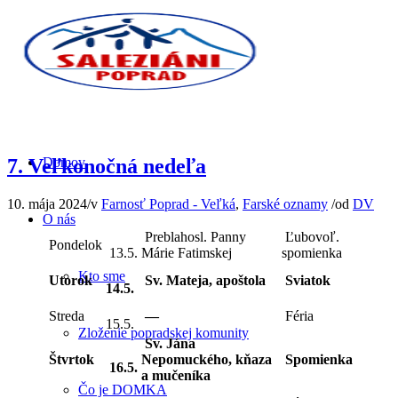
7. Veľkonočná nedeľa
Domov
10. mája 2024
/
v
Farnosť Poprad - Veľká
,
Farské oznamy
/
od
DV
O nás
Preblahosl. Panny
Ľubovoľ.
Pondelok
13.5.
Márie Fatimskej
spomienka
Kto sme
Utorok
Sv. Mateja, apoštola
Sviatok
14.5.
Streda
—
Féria
15.5.
Zloženie popradskej komunity
Sv. Jána
Štvrtok
Nepomuckého, kňaza
Spomienka
16.5.
a mučeníka
Čo je DOMKA