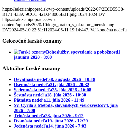
https://salezianipoprad.sk/wp-content/uploads/2022/07/2E8D55C8-
B171-433A-9CCC-42D348005B31.png
1024
1024
DV
https://salezianipoprad.sk/wp-
content/uploads/2020/10/logo_oratko_s_okrajom_mensie.png
DV
2024-05-10 22:51:11
2024-05-11 19:14:44
7. Veľkonočná nedeľa
Celoročné farské oznamy
Bohoslužby, spovedanie a pobožnosti
1.
januára 2020 - 8:00
Aktuálne farské oznamy
Devätnásta nedeľa
8. augusta 2026 - 10:18
Osemnásta nedeľa
31. júla 2026 - 20:32
Sedemnásta nedeľa
25. júla 2026 - 16:08
Šestnásta nedeľa
18. júla 2026 - 10:30
Pätnásta nedeľa
11. júla 2026 - 11:49
Sv. Cyrila a Metoda, slovanských vierozvestcov
4. júla
2026 - 7:00
Trinásta nedeľa
28. júna 2026 - 9:12
Dvanásta nedeľa
19. júna 2026 - 12:29
Jedenásta nedeľa
14. júna 2026 - 7:03