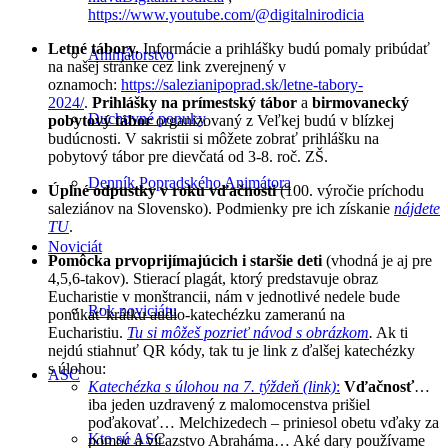
https://www.youtube.com/@digitalnirodicia
Letné tábory.
Informácie a prihlášky budú pomaly pribúdať
Animátorstvo
na našej stránke cez link zverejnený v
oznamoch:
https://salezianipoprad.sk/letne-tabory-
2024/
.
Prihlášky na prímestský tábor
a
birmovanecký
Duchovné ponuky
pobytový tábor
organizovaný z Veľkej budú v blízkej
budúcnosti. V sakristii si môžete zobrať prihlášku na
pobytový tábor pre dievčatá od 3-8. roč. ZŠ.
Denník Popradského Animátora
Úplné odpustky v roku vďačnosti
(100. výročie príchodu
saleziánov na Slovensko). Podmienky pre ich získanie
nájdete
TU
.
Noviciát
Pomôcka prvoprijímajúcich i staršie deti
(vhodná je aj pre
4,5,6-takov). Stierací plagát, ktorý predstavuje obraz
Eucharistie v monštrancii, nám v jednotlivé nedele bude
Rok noviciátu
ponúkať krátku audio-katechézku zameranú na
Eucharistiu.
Tu si môžeš pozrieť návod s obrázkom
.
Ak ti
nejdú stiahnuť QR kódy, tak tu je link z ďalšej katechézky
s úlohou:
ASC
Katechézka s úlohou na 7. týždeň (link)
:
Vďačnosť
…
iba jeden uzdravený z malomocenstva prišiel
poďakovať… Melchizedech – priniesol obetu vďaky za
Kto sú ASC
pomoc a víťazstvo Abraháma… Aké dary používame