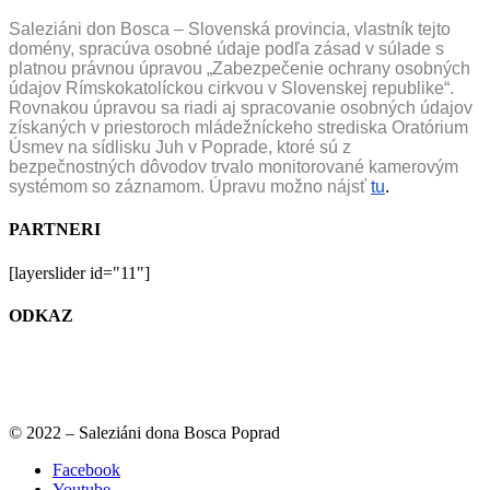
Saleziáni don Bosca – Slovenská provincia, vlastník tejto
domény, spracúva osobné údaje podľa zásad v súlade s
platnou právnou úpravou „Zabezpečenie ochrany osobných
údajov Rímskokatolíckou cirkvou v Slovenskej republike“.
Rovnakou úpravou sa riadi aj spracovanie osobných údajov
získaných v priestoroch mládežníckeho strediska Oratórium
Úsmev na sídlisku Juh v Poprade, ktoré sú z
bezpečnostných dôvodov trvalo monitorované kamerovým
systémom so záznamom. Úpravu možno nájsť
tu
.
PARTNERI
[layerslider id="11"]
ODKAZ
© 2022 – Saleziáni dona Bosca Poprad
Facebook
Youtube