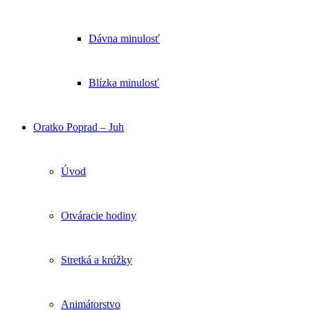
Dávna minulosť
Blízka minulosť
Oratko Poprad – Juh
Úvod
Otváracie hodiny
Stretká a krúžky
Animátorstvo