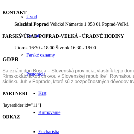
KONTAKT
Úvod
Saleziáni Poprad
Velické Námestie 1 058 01 Poprad-Veľká
Kontakt
FARSKÝ ÚRAD POPRAD-VEĽKÁ - ÚRADNÉ HODINY
Utorok 16:30 - 18:00 Štvrtok 16:30 - 18:00
Farské oznamy
GDPR
Saleziáni don Bosca – Slovenská provincia, vlastník tejto 
Pastorácia
Rímskokatolíckou cirkvou v Slovenskej republike“. Rovnakou 
sídlisku Juh v Poprade, ktoré sú z bezpečnostných dôvodov
Krst
PARTNERI
[layerslider id="11"]
Birmovanie
ODKAZ
Eucharistia