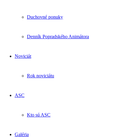
Duchovné ponuky
Denník Popradského Animátora
Noviciát
Rok noviciátu
ASC
Kto sú ASC
Galéria