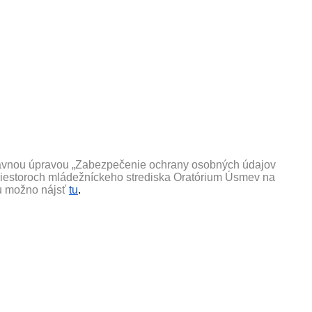
 právnou úpravou „Zabezpečenie ochrany osobných údajov
priestoroch mládežníckeho strediska Oratórium Úsmev na
u možno nájsť
tu
.