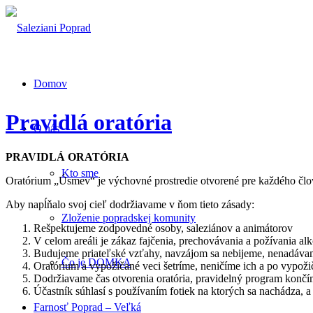
Domov
Pravidlá oratória
O nás
PRAVIDLÁ ORATÓRIA
Kto sme
Oratórium „Úsmev“ je výchovné prostredie otvorené pre každého člo
Aby napĺňalo svoj cieľ dodržiavame v ňom tieto zásady:
Zloženie popradskej komunity
Rešpektujeme zodpovedné osoby, saleziánov a animátorov
V celom areáli je zákaz fajčenia, prechovávania a požívania a
Budujeme priateľské vzťahy, navzájom sa nebijeme, nenadávam
Čo je DOMKA
Oratórium a vypožičané veci šetríme, neničíme ich a po vypoži
Dodržiavame čas otvorenia oratória, pravidelný program kon
Účastník súhlasí s používaním fotiek na ktorých sa nachádza, a k
Farnosť Poprad – Veľká