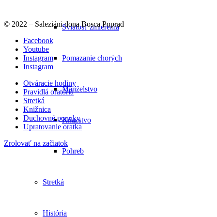
© 2022 – Saleziáni dona Bosca Poprad
Sviatosť zmierenia
Facebook
Youtube
Pomazanie chorých
Instagram
Instagram
Otváracie hodiny
Manželstvo
Pravidlá oratória
Stretká
Knižnica
Duchovné ponuky
Kňazstvo
Upratovanie oratka
Zrolovať na začiatok
Pohreb
Stretká
História