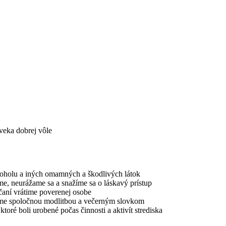
veka dobrej vôle
lkoholu a iných omamných a škodlivých látok
e, neurážame sa a snažíme sa o láskavý prístup
čaní vrátime poverenej osobe
číme spoločnou modlitbou a večerným slovkom
toré boli urobené počas činnosti a aktivít strediska