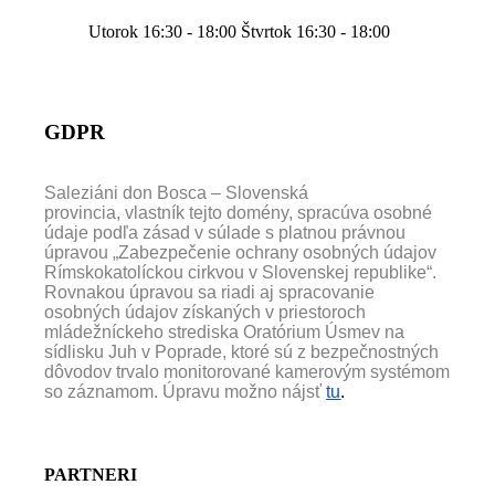
Utorok 16:30 - 18:00 Štvrtok 16:30 - 18:00
GDPR
Saleziáni don Bosca – Slovenská
provincia, vlastník tejto domény, spracúva osobné
údaje podľa zásad v súlade s platnou právnou
úpravou „Zabezpečenie ochrany osobných údajov
Rímskokatolíckou cirkvou v Slovenskej republike“.
Rovnakou úpravou sa riadi aj spracovanie
osobných údajov získaných v priestoroch
mládežníckeho strediska Oratórium Úsmev na
sídlisku Juh v Poprade, ktoré sú z bezpečnostných
dôvodov trvalo monitorované kamerovým systémom
so záznamom. Úpravu možno nájsť
tu
.
PARTNERI