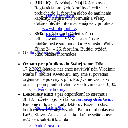
BIBLIQ
– Neváhaj a čítaj Božie slovo.
Registrácia pre tých, ktorí by chceli viac,
prebieha do 1. februára alebo do naplnenia
Dávna minulosť
kapacity. Registračný formulár a všetky
ďalšie dôležité informácie nájdeš v prílohe a
na:
www.bibliq.online
.
SMS
– Už budúci týždeň začína
Blízka minulosť
prihlasovanie na SMS – saleziánske
miništrantské stretnutie, ktoré sa uskutoční v
Žiline 24. – 26. februára. Budúci týždeň
Oratko Poprad – Juh
budú bližšie informácie.
Oznam pre pútnikov do Svätej zeme
. Dňa
17.2.2023 (piatok) nás chce navštíviť pán Vladimír
Úvod
Maštrla, riaditeľ Awetouru, aby sme si povedali
organizačné pokyny k púti. Pozývame vás na sv.
omšu – po nej bude stretnutie v orlovni cca o 19,00.
Otváracie hodiny
Lektorský kurz
a pár odporúčaní zo stretnutia
28.12. môžete nájsť v článku
na našej stránke tu.
Budeme radi, ak sa rady lektorov Božieho slova
Stretká a krúžky
budú rozširovať, aby cez nich Pán mohol ohlasovať
Božie Slovo. Zapísať sa na konkrétne sväté omše
môžete v sakristii kostola.
Animátorstvo