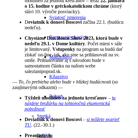
modlitieb za jednotu kresťanov – teraz
22. januára
o 15. hodine v gréckokatolíckom
chráme
(ktorý
slávi 10. výročie posviacky).
Sviatosť zmierenia
D
eviatnik k donovi Boscovi
začína 22.1. (budúcu
nedeľu).
Pomazanie chorých
Chystáme Don Bosco Show 2023, ktorá bude v
nedeľu 29.1. v Dome kultúry
. Počet miest v sále
je limitovaný.
Vstupenky
na program sa budú dať
získať on-line, tak, ako sme sa prihlasovali na sv.
Manželstvo
omše. Prihlasovanie aj s návodom bude v
samostatnom článku na našom webe
salezianipoprad.sk.
Kňazstvo
—
To, čo prebieha alebo bude v blízkej budúcnosti
(so
zaujímavými odkazmi) —
Pohreb
Týždeň modlitieb za jednotu kresťanov
–
tu
nájdete brožúrku na tohtoročnú ekumenickú
pobožnosť
Stretká
Deviatnik k donovi Boscovi
–
si môžete pozrieť
TU
. (22.-30.1.)
Pre mladých:
História