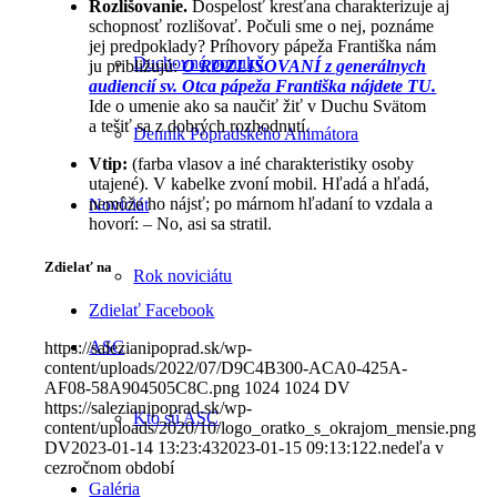
Rozlišovanie.
Dospelosť kresťana charakterizuje aj
schopnosť rozlišovať. Počuli sme o nej, poznáme
jej predpoklady? Príhovory pápeža Františka nám
Duchovné ponuky
ju približujú:
O ROZLIŠOVANÍ z generálnych
audiencií sv. Otca pápeža Františka nájdete TU.
Ide o umenie ako sa naučiť žiť v Duchu Svätom
a tešiť sa z dobrých rozhodnutí.
Denník Popradského Animátora
Vtip:
(farba vlasov a iné charakteristiky osoby
utajené). V kabelke zvoní mobil. Hľadá a hľadá,
nemôže ho nájsť; po márnom hľadaní to vzdala a
Noviciát
hovorí: – No, asi sa stratil.
Zdielať na
Rok noviciátu
Zdielať Facebook
ASC
https://salezianipoprad.sk/wp-
content/uploads/2022/07/D9C4B300-ACA0-425A-
AF08-58A904505C8C.png
1024
1024
DV
https://salezianipoprad.sk/wp-
Kto sú ASC
content/uploads/2020/10/logo_oratko_s_okrajom_mensie.png
DV
2023-01-14 13:23:43
2023-01-15 09:13:12
2.nedeľa v
cezročnom období
Galéria