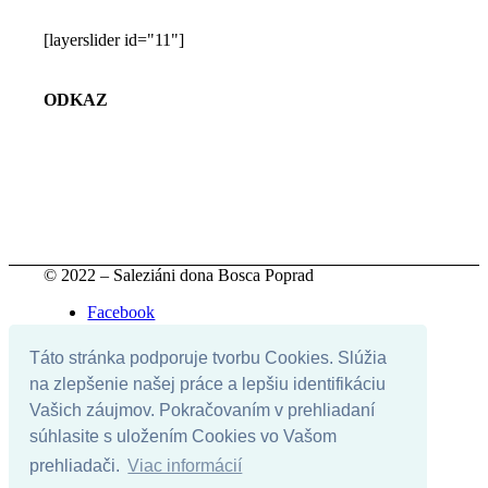
[layerslider id="11"]
ODKAZ
© 2022 – Saleziáni dona Bosca Poprad
Facebook
Youtube
Instagram
Táto stránka podporuje tvorbu Cookies. Slúžia
Instagram
na zlepšenie našej práce a lepšiu identifikáciu
Otváracie hodiny
Vašich záujmov. Pokračovaním v prehliadaní
Pravidlá oratória
súhlasite s uložením Cookies vo Vašom
Stretká
prehliadači.
Viac informácií
Knižnica
Duchovné ponuky