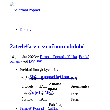
Domov
2.nedeľa v cezročnom období
O nás
14. januára 2023
/
v
Farnosť Poprad - Veľká
,
Farské
Kto sme
oznamy
/
od
DV
Prehľad liturgických slávení
Zloženie popradskej komunity
Pondelok
16.1.
—
Feria
Antona,
Utorok
17.1.
Spomienka
opáta
Čo je DOMKA
Streda
18.1.
—
Feria
Štvrtok
19.1.
—
Feria
Fabiána,
Farnosť Poprad – Veľká
pápeža