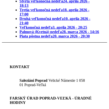
Štvrtá veľkonočná nedeľa
24. apríla 2026 -
18:13
Tretia veľkonočná nedeľa
18. apríla 2026 -
17:00
Druhá veľkonočná nedeľa
10. apríla 2026 -
21:40
Veľkonočná nedeľa
3. apríla 2026 - 20:25
Palmová (Kvetná) nedeľa
28. marca 2026 - 14:16
Piata pôstna nedeľa
20. marca 2026 - 20:30
KONTAKT
Saleziáni Poprad
Velické Námestie 1 058
01 Poprad-Veľká
FARSKÝ ÚRAD POPRAD-VEĽKÁ - ÚRADNÉ
HODINY