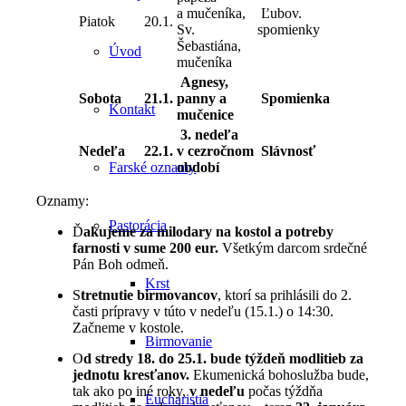
a mučeníka,
Ľubov.
Piatok
20.1.
Sv.
spomienky
Šebastiána,
Úvod
mučeníka
Agnesy,
Sobota
21.1.
panny a
Spomienka
Kontakt
mučenice
3. nedeľa
Nedeľa
22.1.
v cezročnom
Slávnosť
období
Farské oznamy
Oznamy:
Pastorácia
Ď
akujeme za milodary na kostol a potreby
farnosti v sume 200 eur.
Všetkým darcom srdečné
Pán Boh odmeň.
Krst
S
tretnutie birmovancov
, ktorí sa prihlásili do 2.
časti prípravy v túto v nedeľu (15.1.) o 14:30.
Začneme v kostole.
Birmovanie
O
d stredy 18. do 25.1. bude týždeň modlitieb za
jednotu kresťanov.
Ekumenická bohoslužba bude,
tak ako po iné roky,
v nedeľu
počas týždňa
Eucharistia