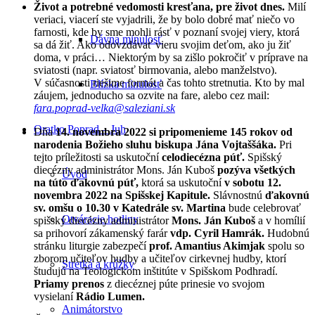
Život a potrebné vedomosti kresťana, pre život dnes.
Milí
veriaci, viacerí ste vyjadrili, že by bolo dobré mať niečo vo
farnosti, kde by sme mohli rásť v poznaní svojej viery, ktorá
Dávna minulosť
sa dá žiť. Ako odovzdávať vieru svojim deťom, ako ju žiť
doma, v práci… Niektorým by sa zišlo pokročiť v príprave na
sviatosti (napr. sviatosť birmovania, alebo manželstvo).
V súčasnosti riešime formát a čas tohto stretnutia. Kto by mal
Blízka minulosť
záujem, jednoducho sa ozvite na fare, alebo cez mail:
fara.poprad-velka@saleziani.sk
Oratko Poprad – Juh
Dňa
14. novembra 2022 si pripomenieme 145 rokov od
narodenia Božieho sluhu biskupa Jána Vojtaššáka.
Pri
tejto príležitosti sa uskutoční
celodiecézna púť.
Spišský
diecézny administrátor Mons. Ján Kuboš
pozýva všetkých
Úvod
na túto ďakovnú púť,
ktorá sa uskutoční
v sobotu 12.
novembra 2022 na Spišskej Kapitule.
Slávnostnú
ďakovnú
sv. omšu o 10.30
v Katedrále sv. Martina
bude celebrovať
Otváracie hodiny
spišský diecézny administrátor
Mons. Ján Kuboš
a v homílií
sa prihovorí zákamenský farár
vdp. Cyril Hamrák.
Hudobnú
stránku liturgie zabezpečí
prof. Amantius Akimjak
spolu so
zborom učiteľov hudby a učiteľov cirkevnej hudby, ktorí
Stretká a krúžky
študujú na Teologickom inštitúte v Spišskom Podhradí.
Priamy prenos
z diecéznej púte prinesie vo svojom
vysielaní
Rádio Lumen.
Animátorstvo