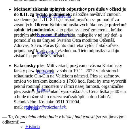
Možnosť získania úplných odpustkov pre duše v očistci je
do 8.11. za týchto podmienok:
nábožne navštíviť cintorín
Sviatosť zmierenia
raz denne (od 1.11.-8.11.) a aspoň mysľou sa pomodliť za
zosnulých.
Okrem týchto
odpustkových úkonov je
potrebné
splniť tri podmienky
, a to prijať sviatosť zmierenia, krátko
Pomazanie chorých
predtým alebo potom, Eucharistiu, najlepšie v tej istý deň, a
pomodliť sa na úmysel Svätého Otca modlitbu Otčenáš,
Zdravas, Sláva. Počas týchto dní treba vylúčiť akúkoľvek
pripútanosť k hriechu, i všednému. Tieto odpustky sa dajú
Manželstvo
získať iba pre duše v očistci.
K
atarínsky ples
. Milí veriaci, pozývame vás na Katarínsky
farský ples, ktorý bude v sobotu 19.11. 2022 v priestoroch
Kňazstvo
reštaurácie Cin-Cin na Velickom námestí. Ples sa začne sv.
omšou vo farskom kostole o 17:00 hod. Radi by sme vytvorili
peknú rodinnú atmosféru v rámci našej farnosti, organizačne
Pohreb
ples zastrešujú naši mladí vysokoškoláci. Cena lístka je 40 eur
a bude možné si ho rezervovať/zakúpiť u don Ľuboša
Stebnického. Kontakt: 0911 911004,
mail:
stebnicky@saleziani.sk
.
Stretká
—
To, čo prebieha alebo bude v blízkej budúcnosti
(so zaujímavými
odkazmi) —
História