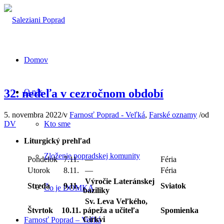
Domov
32. nedeľa v cezročnom období
O nás
5. novembra 2022
/
v
Farnosť Poprad - Veľká
,
Farské oznamy
/
od
DV
Kto sme
Liturgický prehľad
Zloženie popradskej komunity
Pondelok
7.11.
—
Féria
Utorok
8.11.
—
Féria
Výročie Lateránskej
Streda
9.11.
Sviatok
Čo je DOMKA
baziliky
Sv. Leva Veľkého,
Štvrtok
10.11.
pápeža a učiteľa
Spomienka
Cirkvi
Farnosť Poprad – Veľká