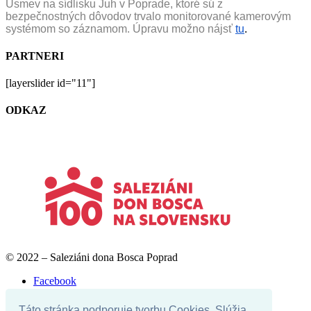
Úsmev na sídlisku Juh v Poprade, ktoré sú z
bezpečnostných dôvodov trvalo monitorované kamerovým
systémom so záznamom. Úpravu možno nájsť
tu
.
PARTNERI
[layerslider id="11"]
ODKAZ
© 2022 – Saleziáni dona Bosca Poprad
Facebook
Youtube
Instagram
Táto stránka podporuje tvorbu Cookies. Slúžia