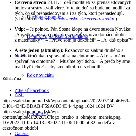
Červená streda
23.11. – deň modlitieb za prenasledovaných
bratov a sestry kvôli viere. V tento deň sa budeme modliť za
tých, čo sú prenasledovaní a i za tých, ktorí prenasledujú.
Duchovné ponuky
(viac info na
https://acnslovensko.sk/cervena-streda
/
)
Vtip
: – Je polnoc. Pán Sosna klope na dvere suseda Nováka:
„Susedko, už sa ti podarilo vyriešiť synovu domácu úlohu
Denník Popradského Animátora
z matematiky?“ – „Práve som ju dokončil“ – „A dáš opísať?“
A ešte jeden (aktuálny):
Rozhovor so žiakmi druhého a
tretieho ročníka o správaní sa na cintoríne. – Ako sa máme
Noviciát
správať na cintoríne? – Musíme byť ticho. – A prečo by sme
mali byť ticho? – aby sme nikoho nezobudili!
Rok noviciátu
Zdielať na
Zdielať Facebook
ASC
https://salezianipoprad.sk/wp-content/uploads/2022/07/C4246F69-
C401-434E-BDAB-F59A6D34D444.png
1024
1024
DV
https://salezianipoprad.sk/wp-
Kto sú ASC
content/uploads/2020/10/logo_oratko_s_okrajom_mensie.png
DV
2022-11-05 14:13:28
2022-11-06 16:00:56
32. nedeľa v
cezročnom období
Galéria