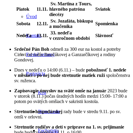
Sv. Martina z Tours,
Piatok
11.11.
hlavného patróna
Sviatok
diecézy
Úvod
Sv. Jozafáta, biskupa
Sobota
12.11.
Spomienka
a mučeníka
33. nedeľa
Nedeľa
13.11.
Slávnosť
Kontakt
v cezročnom období
Srdečné Pán Boh
odmeň za 300 eur na kostol a potreby
Cirkvi od rodín Ihnačákovej a Ganzarčíkovej a rodiny
Farské oznamy
Gondovej.
Dnes v nedeľu o 14:00 (6.11.) – bude
pobožnosť 1. nedele
Pastorácia
v mesiaci
a
po nej bude stretnutie matiek ruží
spoločenstva
sv. ruženca.
Zapisovanie úmyslov na sväté omše na január
2023 bude
Krst
v utorok (8.11.) počas úradných hodín medzi 15:00- 17:00 a
potom po svätých omšiach v sakristii kostola.
S
tretnutie hospodárskej
rady bude v stredu 9.11. po sv.
Birmovanie
omši v orlovni.
S
tretnutie rodičov a detí v príprave na 1. sv. prijímanie
Eucharistia
bude budúcu nedeľu 13.11. o 16:00.