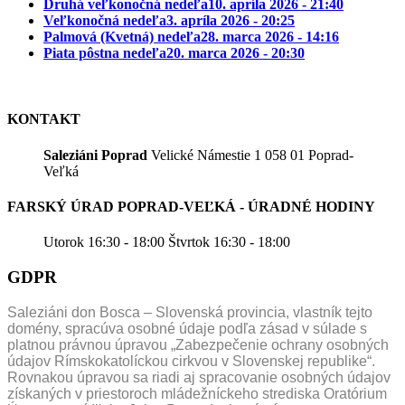
Druhá veľkonočná nedeľa
10. apríla 2026 - 21:40
Veľkonočná nedeľa
3. apríla 2026 - 20:25
Palmová (Kvetná) nedeľa
28. marca 2026 - 14:16
Piata pôstna nedeľa
20. marca 2026 - 20:30
KONTAKT
Saleziáni Poprad
Velické Námestie 1 058 01 Poprad-
Veľká
FARSKÝ ÚRAD POPRAD-VEĽKÁ - ÚRADNÉ HODINY
Utorok 16:30 - 18:00 Štvrtok 16:30 - 18:00
GDPR
Saleziáni don Bosca – Slovenská provincia, vlastník tejto
domény, spracúva osobné údaje podľa zásad v súlade s
platnou právnou úpravou „Zabezpečenie ochrany osobných
údajov Rímskokatolíckou cirkvou v Slovenskej republike“.
Rovnakou úpravou sa riadi aj spracovanie osobných údajov
získaných v priestoroch mládežníckeho strediska Oratórium