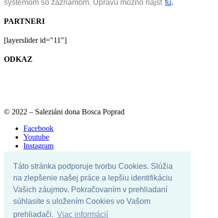
systémom so záznamom. Úpravu možno nájsť
tu
.
PARTNERI
[layerslider id="11"]
ODKAZ
© 2022 – Saleziáni dona Bosca Poprad
Facebook
Youtube
Instagram
Instagram
Táto stránka podporuje tvorbu Cookies. Slúžia
Otváracie hodiny
na zlepšenie našej práce a lepšiu identifikáciu
Pravidlá oratória
Stretká
Vašich záujmov. Pokračovaním v prehliadaní
Knižnica
súhlasite s uložením Cookies vo Vašom
Duchovné ponuky
prehliadači.
Viac informácií
Upratovanie oratka