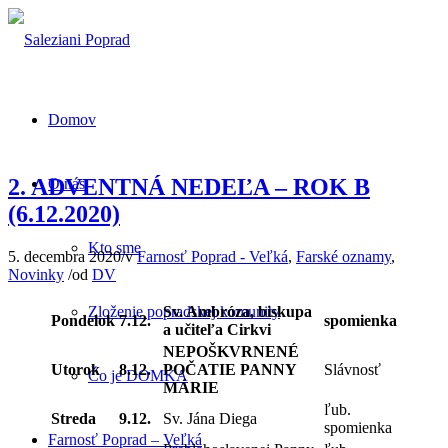
Domov
2. ADVENTNÁ NEDEĽA – ROK B
O nás
(6.12.2020)
Kto sme
5. decembra 2020
/
v
Farnosť Poprad - Veľká
,
Farské oznamy
,
Novinky
/
od
DV
Sv. Ambróza, biskupa
Zloženie popradskej komunity
Pondelok
7.12.
spomienka
a učiteľa Cirkvi
NEPOŠKVRNENÉ
Utorok
8.12.
POČATIE PANNY
Slávnosť
Čo je DOMKA
MÁRIE
ľub.
Streda
9.12.
Sv. Jána Diega
spomienka
Farnosť Poprad – Veľká