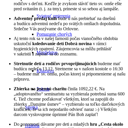
rodičov s deťmi. Keďže je zvykom sláviť tieto sv. omše ešte
pred svitaním (t. j. za tmy), prineste si so sebou aj lampáše.
Sviatosť zmierenia
Adventný predaj kníh
bude u nás prebiehať na dnešnú
a budúcu adventnú nedeľu po svätých omšiach dopoludnia.
Srdečne Vás pozývame do Orlovne.
Pomazanie chorých
Aj tento rok sa v našej farnosti počas vianočného obdobia
uskutoční
koledovanie detí Dobrá novina
v rámci
hygienických opatrení. Záujemcovia sa môžu prihlásiť
Manželstvo
v sakristii a zapísať sa do zoznamu.
Stretnutie detí a rodičov prvoprijímajúcich
budeme mať
budúcu nedeľu 13.12. Stretneme sa v našom kostole o 16:30
Kňazstvo
– budeme mať sv. omšu, počas ktorej si pripomenieme aj našu
prípravu.
Zbierka na jesennú charitu
činila 1092,22 €. Na
Pohreb
„adoptovaného“ seminaristu sa vyzbierala potrebná suma 600
€. Tiež chceme poďakovať všetkým, ktorí sa zapojili do
zbierky „Darujme úsmev“ – vyzbieralo sa toľko darčekových
Stretká
krabičiek, že sa ich nepodarilo odviesť naraz :-) Všetkým
darcom vyslovujeme úprimné Pán Boh zaplať!
Do pozornosti dávame pre deti a mladých
hru „Cesta okolo
História