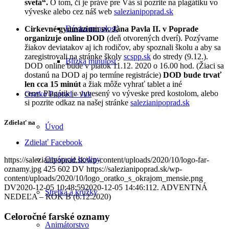
sveta“.
O tom, či je práve pre Vás si pozrite na plagátiku vo
výveske alebo cez náš web
salezianipoprad.sk
Dávna minulosť
Cirkevné gymnázium sv. Jána Pavla II. v Poprade
organizuje online DOD
(deň otvorených dverí). Pozývame
žiakov deviatakov aj ich rodičov, aby spoznali školu a aby sa
zaregistrovali na stránke školy
scspp.sk
do stredy (9.12.).
Blízka minulosť
DOD online bude v piatok 11.12. 2020 o 16.00 hod. (Žiaci sa
dostanú na DOD aj po termíne registrácie)
DOD bude trvať
len cca 15 minút
a žiak môže vyhrať tablet a iné
ceny. Plagátik je vyvesený vo výveske pred kostolom, alebo
Oratko Poprad – Juh
si pozrite odkaz na našej stránke
salezianipoprad.sk
Zdielať na
Úvod
Zdielať Facebook
Otváracie hodiny
https://salezianipoprad.sk/wp-content/uploads/2020/10/logo-far-
oznamy.jpg
425
602
DV
https://salezianipoprad.sk/wp-
content/uploads/2020/10/logo_oratko_s_okrajom_mensie.png
DV
2020-12-05 10:48:59
2020-12-05 14:46:11
2. ADVENTNÁ
Stretká a krúžky
NEDEĽA – ROK B (6.12.2020)
Celoročné farské oznamy
Animátorstvo