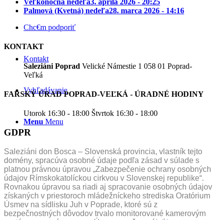
Veľkonočná nedeľa
3. apríla 2026 - 20:25
Palmová (Kvetná) nedeľa
28. marca 2026 - 14:16
Chc€m podporiť
KONTAKT
Kontakt
Saleziáni Poprad
Velické Námestie 1 058 01 Poprad-
Veľká
Vyhľadávanie
FARSKÝ ÚRAD POPRAD-VEĽKÁ - ÚRADNÉ HODINY
Utorok 16:30 - 18:00 Štvrtok 16:30 - 18:00
Menu
Menu
GDPR
Saleziáni don Bosca – Slovenská provincia, vlastník tejto
domény, spracúva osobné údaje podľa zásad v súlade s
platnou právnou úpravou „Zabezpečenie ochrany osobných
údajov Rímskokatolíckou cirkvou v Slovenskej republike“.
Rovnakou úpravou sa riadi aj spracovanie osobných údajov
získaných v priestoroch mládežníckeho strediska Oratórium
Úsmev na sídlisku Juh v Poprade, ktoré sú z
bezpečnostných dôvodov trvalo monitorované kamerovým