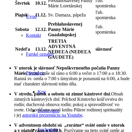
Preblahoslavenej Panny
ľub.
Štvrtok
10.12.
Márie Loretánskej
spomienka
ľub.
Piatok
11.12.
Sv. Damaza, pápeža
Úvod
spomienka
Preblahoslavenej
ľub.
Sobota
12.12.
Panny Márie
spomienka
Guadalupskej
Kontakt
TRETIA
ADVENTNÁ
Nedeľa
13.12.
slávnosť
NEDEĽA (NEDEĽA
Farské oznamy
GAUDETE)
V utorok je slávnosť Nepoškvrneného počatia Panny
Pastorácia
Márie.
Sväté omše sú ráno o 6:00 a večer o 17:00 a o 18:30.
Ranná sv. omša o 7:00 s úmyslom je posunutá na 6:00, a bude
mať charakter slávnosti tohto dňa.
Krst
V stredu, piatok a sobotu sú zimné kántrové dni
.Obsah
zimných kántrových dní: Príchod Kristovho kráľovstva do
rodín; duchovná obnova rodín; pokoj a spravodlivosť vo
svete. Odporúčame novú knihu Piliere rodinnej spirituality
Birmovanie
i jej
autorskú prezentáciu na Youtube
.
V adventnom období sú „rorátne“ sväté omše v utorok
Eucharistia
a v piatok ráno o 6:00 h
. Pozývame na tieto sväté omše aj