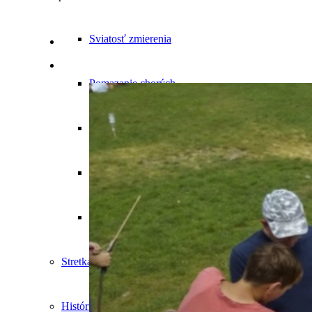
Sviatosť zmierenia
Pomazanie chorých
Manželstvo
Kňazstvo
Pohreb
Stretká
História