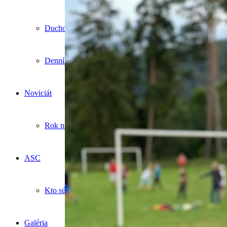
Duchovné ponuky
Denník Popradského Animátora
Noviciát
Rok noviciátu
ASC
Kto sú ASC
Galéria