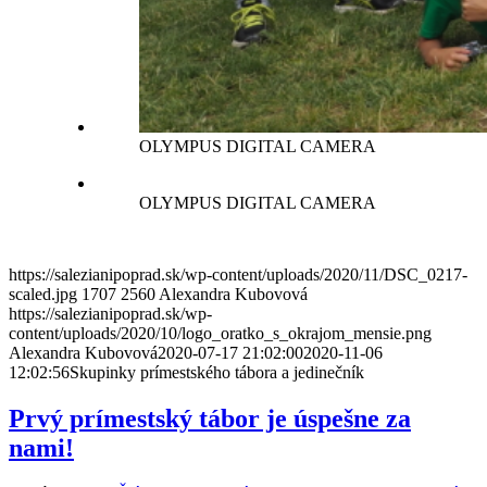
OLYMPUS DIGITAL CAMERA
OLYMPUS DIGITAL CAMERA
https://salezianipoprad.sk/wp-content/uploads/2020/11/DSC_0217-
scaled.jpg
1707
2560
Alexandra Kubovová
https://salezianipoprad.sk/wp-
content/uploads/2020/10/logo_oratko_s_okrajom_mensie.png
Alexandra Kubovová
2020-07-17 21:02:00
2020-11-06
12:02:56
Skupinky prímestského tábora a jedinečník
Prvý prímestský tábor je úspešne za
nami!