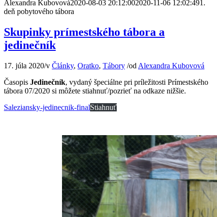
Alexandra Kubovová
2020-08-03 20:12:00
2020-11-06 12:02:49
1.
deň pobytového tábora
Skupinky prímestského tábora a
jedinečník
17. júla 2020
/
v
Články
,
Oratko
,
Tábory
/
od
Alexandra Kubovová
Časopis
Jedinečník
, vydaný špeciálne pri príležitosti Prímestského
tábora 07/2020 si môžete stiahnuť/pozrieť na odkaze nižšie.
Saleziansky-jedinecnik-final
Stiahnuť