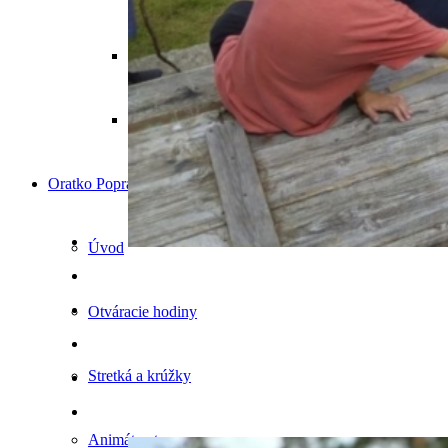
Dávna minulosť
Blízka minulosť
Oratko Poprad – Juh
Úvod
Otváracie hodiny
Stretká a krúžky
Animátorstvo