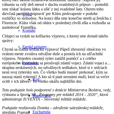
váhaniu sa celý deň niesol v duchu svadobných príprav – pomohli
sme získať krásnu látku a ušiť z nej svadobné šaty. Okrem toho
dievčatá pomohli pripraviť pre Kláru prekvapenie v podobe
Úvod
rozlúčky so slobodou. Na konci dňa sme konečne stretli aj ženícha z
Florencie. Klára však od oltára v poslednej chvíli ušla a rozhodla sa
nasledovať Františka.
Kontakt
Chlapci sa vydali na križiacku výpravu, z ktorej sme dostali takéto
správy:
Farské oznamy
Chystá sa ďalšia križiacka výprava! Pápež zhrozený situáciou vo
svätom meste zvoláva odvážne duše a posiela ich na ušľachtilú
výpravu. Nejeden cnostný rytier zatúžil pomôcť a z celého
európskeho kontinentu sa presúvajú zdatní vojaci. Zdatní vojaci a…
Pastorácia
skupina neskúsených, no odvážnych sedliakov, ktorí si v srdciach
nesú svoj rytiersky sen. Čo všetko budú musieť prekonať, kým sa
naozaj stanú rytiermi? A kto sú tí piati neznámi muži, ktorí sa večer
Krst
ocitli v ich tábore? To všetko ukážu najbližšie dni.
Toto podujatie bolo podporené z dotácie Ministerstva školstva, vedy,
výskumu a športu SR „Programy pre mládež 2014 – 2020“, ktorú
Birmovanie
administruje IUVENTA – Slovenský inštitút mládeže.
Podujatie realizovala Domka – združenie saleziánskej mládeže,
Eucharistia
stredisko Poprad.