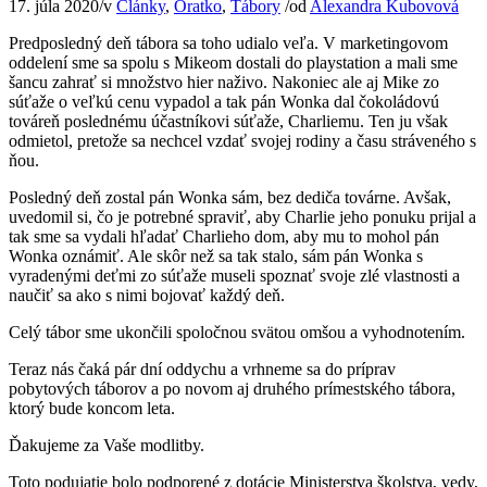
17. júla 2020
/
v
Články
,
Oratko
,
Tábory
/
od
Alexandra Kubovová
Predposledný deň tábora sa toho udialo veľa. V marketingovom
oddelení sme sa spolu s Mikeom dostali do playstation a mali sme
šancu zahrať si množstvo hier naživo. Nakoniec ale aj Mike zo
súťaže o veľkú cenu vypadol a tak pán Wonka dal čokoládovú
továreň poslednému účastníkovi súťaže, Charliemu. Ten ju však
odmietol, pretože sa nechcel vzdať svojej rodiny a času stráveného s
ňou.
Posledný deň zostal pán Wonka sám, bez dediča továrne. Avšak,
uvedomil si, čo je potrebné spraviť, aby Charlie jeho ponuku prijal a
tak sme sa vydali hľadať Charlieho dom, aby mu to mohol pán
Wonka oznámiť. Ale skôr než sa tak stalo, sám pán Wonka s
vyradenými deťmi zo súťaže museli spoznať svoje zlé vlastnosti a
naučiť sa ako s nimi bojovať každý deň.
Celý tábor sme ukončili spoločnou svätou omšou a vyhodnotením.
Teraz nás čaká pár dní oddychu a vrhneme sa do príprav
pobytových táborov a po novom aj druhého prímestského tábora,
ktorý bude koncom leta.
Ďakujeme za Vaše modlitby.
Toto podujatie bolo podporené z dotácie Ministerstva školstva, vedy,