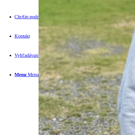
Chc€m podporiť
Kontakt
Vyhľadávanie
Menu
Menu