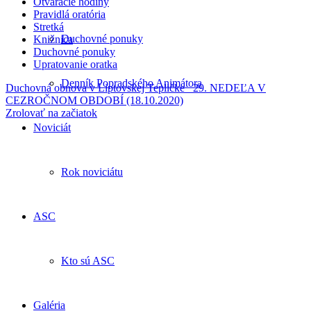
Otváracie hodiny
Pravidlá oratória
Stretká
Duchovné ponuky
Knižnica
Duchovné ponuky
Upratovanie oratka
Denník Popradského Animátora
Duchovná obnova v Liptovskej Tepličke
29. NEDEĽA V
CEZROČNOM OBDOBÍ (18.10.2020)
Zrolovať na začiatok
Noviciát
Rok noviciátu
ASC
Kto sú ASC
Galéria