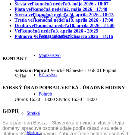
Šiesta veľkonočná nedeľa
9. mája 2026 - 18:07
Piata veľkonočná nedeľa
2. mája 2026 - 17:48
Štvrtá veľkonočná nedeľa
24. apríla 2026 - 18:13
Sviatosť zmierenia
Tretia veľkonočná nedeľa
18. apríla 2026 - 17:00
Druhá veľkonočná nedeľa
10. apríla 2026 - 21:40
Veľkonočná nedeľa
3. apríla 2026 - 20:25
Pomazanie chorých
Palmová (Kvetná) nedeľa
28. marca 2026 - 14:16
Manželstvo
KONTAKT
Saleziáni Poprad
Velické Námestie 1 058 01 Poprad-
Kňazstvo
Veľká
FARSKÝ ÚRAD POPRAD-VEĽKÁ - ÚRADNÉ HODINY
Pohreb
Utorok 16:30 - 18:00 Štvrtok 16:30 - 18:00
GDPR
Stretká
Saleziáni don Bosca – Slovenská provincia, vlastník tejto
domény, spracúva osobné údaje podľa zásad v súlade s
História
platnou právnou úpravou „Zabezpečenie ochrany osobných