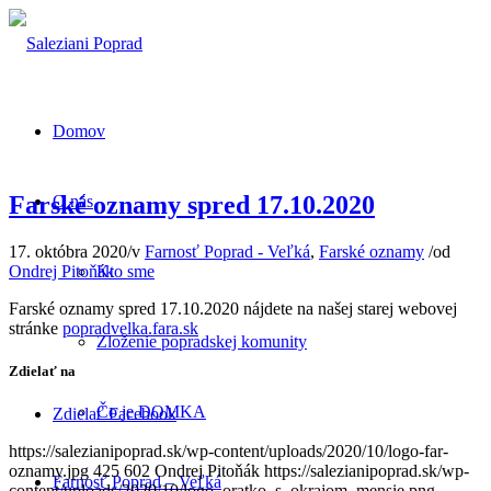
Domov
Farské oznamy spred 17.10.2020
O nás
17. októbra 2020
/
v
Farnosť Poprad - Veľká
,
Farské oznamy
/
od
Ondrej Pitoňák
Kto sme
Farské oznamy spred 17.10.2020 nájdete na našej starej webovej
stránke
popradvelka.fara.sk
Zloženie popradskej komunity
Zdielať na
Čo je DOMKA
Zdielať Facebook
https://salezianipoprad.sk/wp-content/uploads/2020/10/logo-far-
oznamy.jpg
425
602
Ondrej Pitoňák
https://salezianipoprad.sk/wp-
Farnosť Poprad – Veľká
content/uploads/2020/10/logo_oratko_s_okrajom_mensie.png