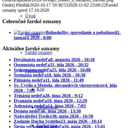
Ondrej Pitoňák
2020-10-17 19:30:53
2020-11-02 23:00:22
Farské
oznamy spred 17.10.2020
Úvod
Celoročné farské oznamy
Bohoslužby, spovedanie a pobožnosti
1.
Kontakt
januára 2020 - 8:00
Aktuálne farské oznamy
Farské oznamy
Devätnásta nedeľa
8. augusta 2026 - 10:18
Osemnásta nedeľa
31. júla 2026 - 20:32
Sedemnásta nedeľa
25. júla 2026 - 16:08
Pastorácia
Šestnásta nedeľa
18. júla 2026 - 10:30
Pätnásta nedeľa
11. júla 2026 - 11:49
Sv. Cyrila a Metoda, slovanských vierozvestcov
4. júla
Krst
2026 - 7:00
Trinásta nedeľa
28. júna 2026 - 9:12
Dvanásta nedeľa
19. júna 2026 - 12:29
Jedenásta nedeľa
14. júna 2026 - 7:03
Birmovanie
Desiata nedeľa
6. júna 2026 - 13:30
Najsvätejšej Trojice
30. mája 2026 - 16:50
Zoslanie Ducha Svätého
23. mája 2026 - 18:14
Eucharistia
Šiesta veľkonočná nedeľa
16. mája 2026 - 15:41