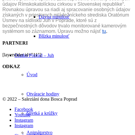
údajov Rímskokatolíckou cirkvou v Slovenskej republike“.
Rovnakou úpravou sa riadi aj spracovanie osobných údajov
získaných v priestoroch mládežníckeho strediska Oratórium
Dávna minulosť
Úsmev na sídlisku Juh v Poprade, ktoré sú z
bezpečnostných dôvodov trvalo monitorované kamerovým
systémom so záznamom. Úpravu možno nájsť
tu
.
Blízka minulosť
PARTNERI
[layerslider id="11"]
Oratko Poprad – Juh
ODKAZ
Úvod
Otváracie hodiny
© 2022 – Saleziáni dona Bosca Poprad
Facebook
Stretká a krúžky
Youtube
Instagram
Instagram
Animátorstvo