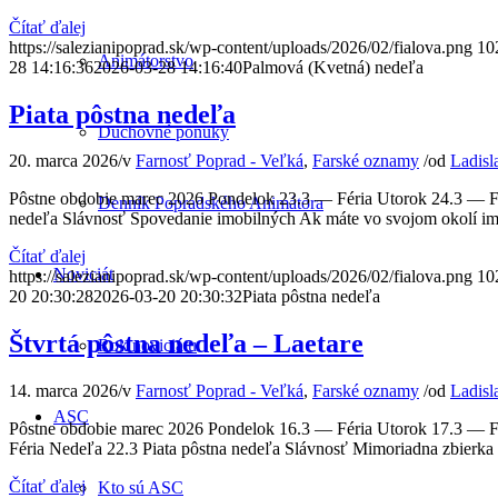
Čítať ďalej
https://salezianipoprad.sk/wp-content/uploads/2026/02/fialova.png
10
Animátorstvo
28 14:16:36
2026-03-28 14:16:40
Palmová (Kvetná) nedeľa
Piata pôstna nedeľa
Duchovné ponuky
20. marca 2026
/
v
Farnosť Poprad - Veľká
,
Farské oznamy
/
od
Ladisl
Pôstne obdobie marec 2026 Pondelok 23.3 — Féria Utorok 24.3 — Fé
Denník Popradského Animátora
nedeľa Slávnosť Spovedanie imobilných Ak máte vo svojom okolí imobi
Čítať ďalej
Noviciát
https://salezianipoprad.sk/wp-content/uploads/2026/02/fialova.png
10
20 20:30:28
2026-03-20 20:30:32
Piata pôstna nedeľa
Štvrtá pôstna nedeľa – Laetare
Rok noviciátu
14. marca 2026
/
v
Farnosť Poprad - Veľká
,
Farské oznamy
/
od
Ladisl
ASC
Pôstne obdobie marec 2026 Pondelok 16.3 — Féria Utorok 17.3 — Fér
Féria Nedeľa 22.3 Piata pôstna nedeľa Slávnosť Mimoriadna zbierka
Čítať ďalej
Kto sú ASC