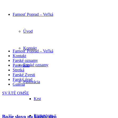
Farnosť Poprad – Veľká
Úvod
Kontakt
Farnosť Poprad – Veľká
Kontakt
Farské oznamy
Farské oznamy
Pastorácia
Stretká
Farské Zvesti
Farský úrad
Pastorácia
Galéria
SVÄTÉ OMŠE
Krst
Birmovanie
Božie slovo na každý deň