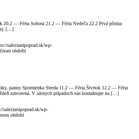
ok 20.2 — Féria Sobota 21.2 — Féria Nedeľa 22.2 Prvá pôstna
ej. […]
ps://salezianipoprad.sk/wp-
ročnom období
tiky, panny Spomienka Streda 11.2 — Féria Štvrtok 12.2 — Féria
ždeň zatvorená. V súrnych prípadoch nás kontaktujte na […]
://salezianipoprad.sk/wp-
očnom období