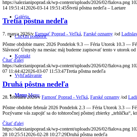
https://salezianipoprad.sk/wp-content/uploads/2026/02/fialova.png
10
14 19:51:41
2026-03-14 19:51:45
Štvrtá pôstna nedeľa – Laetare
Galéria
Tretia pôstna nedeľa
7. marca 2026
/
v
Farnosť Poprad - Veľká
,
Farské oznamy
/
od
Ladisla
Chc€m podporiť
Pôstne obdobie marec 2026 Pondelok 9.3 — Féria Utorok 10.3 — Féri
Slávnosť Úmysly na mesiac máj budeme zapisovať tento v utorok od 1
Kontakt
Čítať ďalej
https://salezianipoprad.sk/wp-content/uploads/2026/02/fialova.png
10
07 11:44:42
2026-03-07 11:53:47
Tretia pôstna nedeľa
Vyhľadávanie
Druhá pôstna nedeľa
Menu
Menu
28. februára 2026
/
v
Farnosť Poprad - Veľká
,
Farské oznamy
/
od
Ladi
Pôstne obdobie február 2026 Pondelok 2.3 — Féria Utorok 3.3 — Féri
Pozývame vás zapojiť sa do tohtoročnej pôstnej zbierky „tehlička“, 
Čítať ďalej
https://salezianipoprad.sk/wp-content/uploads/2026/02/fialova.png
10
28 10:25:51
2026-02-28 10:27:29
Druhá pôstna nedeľa