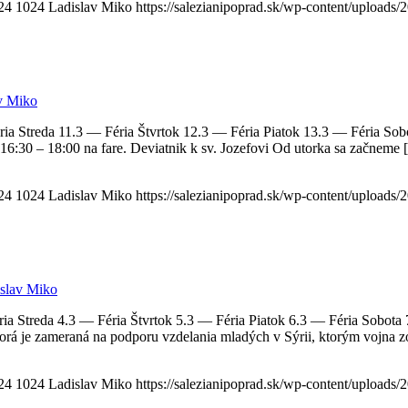
24
1024
Ladislav Miko
https://salezianipoprad.sk/wp-content/upload
v Miko
a Streda 11.3 — Féria Štvrtok 12.3 — Féria Piatok 13.3 — Féria Sobo
6:30 – 18:00 na fare. Deviatnik k sv. Jozefovi Od utorka sa začneme
24
1024
Ladislav Miko
https://salezianipoprad.sk/wp-content/upload
slav Miko
a Streda 4.3 — Féria Štvrtok 5.3 — Féria Piatok 6.3 — Féria Sobota 
ktorá je zameraná na podporu vzdelania mladých v Sýrii, ktorým vojna 
24
1024
Ladislav Miko
https://salezianipoprad.sk/wp-content/upload