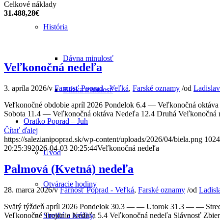
Celkové náklady
31.488,28€
História
Dávna minulosť
Veľkonočná nedeľa
3. apríla 2026
/
v
Farnosť Poprad - Veľká
,
Farské oznamy
/
od
Ladisla
Blízka minulosť
Veľkonočné obdobie apríl 2026 Pondelok 6.4 — Veľkonočná oktáva
Sobota 11.4 — Veľkonočná oktáva Nedeľa 12.4 Druhá Veľkonočná ned
Oratko Poprad – Juh
Čítať ďalej
https://salezianipoprad.sk/wp-content/uploads/2026/04/biela.png
1024
20:25:39
2026-04-03 20:25:44
Veľkonočná nedeľa
Úvod
Palmová (Kvetná) nedeľa
Otváracie hodiny
28. marca 2026
/
v
Farnosť Poprad - Veľká
,
Farské oznamy
/
od
Ladisl
Svätý týždeň apríl 2026 Pondelok 30.3 — — Utorok 31.3 — — Streda
Veľkonočné Trojdnie Nedeľa 5.4 Veľkonočná nedeľa Slávnosť Zbier
Stretká a krúžky