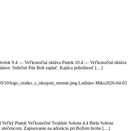
tvrtok 9.4 — Veľkonočná oktáva Piatok 10.4 — Veľkonočná oktáva
ziánov. Srdečné Pán Boh zaplať. Kajúca pobožnosť […]
2020/10/logo_oratko_s_okrajom_mensie.png
Ladislav Miko
2026-04-03
 Veľký Piatok Veľkonočné Trojdnie Sobota 4.4 Biela Sobota
 utečencom. Zapisovanie na adoráciu pri Božom hrobe […]