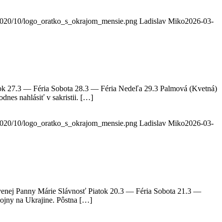
s/2020/10/logo_oratko_s_okrajom_mensie.png
Ladislav Miko
2026-03-
tok 27.3 — Féria Sobota 28.3 — Féria Nedeľa 29.3 Palmová (Kvetná)
nes nahlásiť v sakristii. […]
s/2020/10/logo_oratko_s_okrajom_mensie.png
Ladislav Miko
2026-03-
avenej Panny Márie Slávnosť Piatok 20.3 — Féria Sobota 21.3 —
ojny na Ukrajine. Pôstna […]