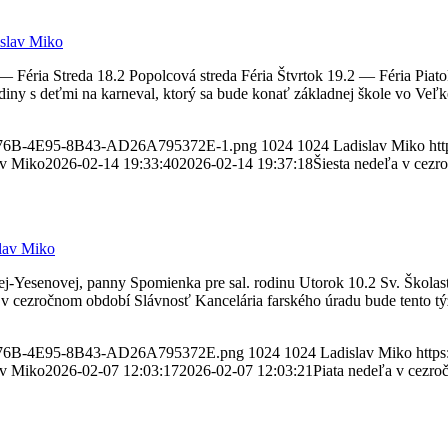
slav Miko
 Féria Streda 18.2 Popolcová streda Féria Štvrtok 19.2 — Féria Piat
iny s deťmi na karneval, ktorý sa bude konať základnej škole vo Veľk
85-276B-4E95-8B43-AD26A795372E-1.png
1024
1024
Ladislav Miko
htt
av Miko
2026-02-14 19:33:40
2026-02-14 19:37:18
Šiesta nedeľa v cez
lav Miko
j-Yesenovej, panny Spomienka pre sal. rodinu Utorok 10.2 Sv. Školas
v cezročnom období Slávnosť Kancelária farského úradu bude tento tý
85-276B-4E95-8B43-AD26A795372E.png
1024
1024
Ladislav Miko
https
av Miko
2026-02-07 12:03:17
2026-02-07 12:03:21
Piata nedeľa v cezr