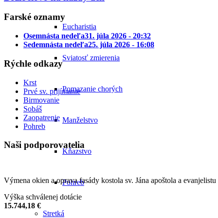
Farské oznamy
Eucharistia
Osemnásta nedeľa
31. júla 2026 - 20:32
Sedemnásta nedeľa
25. júla 2026 - 16:08
Sviatosť zmierenia
Rýchle odkazy
Krst
Pomazanie chorých
Prvé sv. prijímanie
Birmovanie
Sobáš
Zaopatrenie
Manželstvo
Pohreb
Naši podporovatelia
Kňazstvo
Výmena okien a oprava fasády kostola sv. Jána apoštola a evanjelistu
Pohreb
Výška schválenej dotácie
15.744,18 €
Stretká