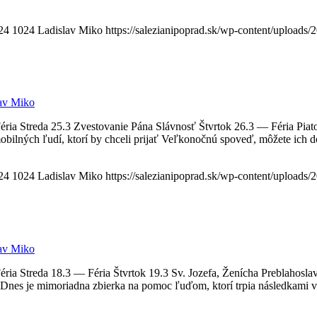
24
1024
Ladislav Miko
https://salezianipoprad.sk/wp-content/upload
av Miko
ria Streda 25.3 Zvestovanie Pána Slávnosť Štvrtok 26.3 — Féria Pia
lných ľudí, ktorí by chceli prijať Veľkonočnú spoveď, môžete ich dod
24
1024
Ladislav Miko
https://salezianipoprad.sk/wp-content/upload
av Miko
ia Streda 18.3 — Féria Štvrtok 19.3 Sv. Jozefa, Ženícha Preblahosl
 Dnes je mimoriadna zbierka na pomoc ľuďom, ktorí trpia následkami v