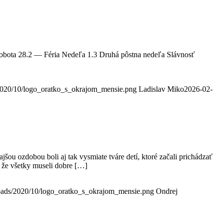
Sobota 28.2 — Féria Nedeľa 1.3 Druhá pôstna nedeľa Slávnosť
s/2020/10/logo_oratko_s_okrajom_mensie.png
Ladislav Miko
2026-02-
šou ozdobou boli aj tak vysmiate tváre detí, ktoré začali prichádzať
, že všetky museli dobre […]
ploads/2020/10/logo_oratko_s_okrajom_mensie.png
Ondrej