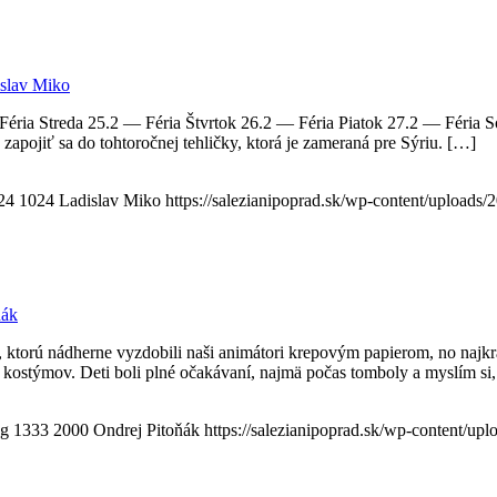
slav Miko
éria Streda 25.2 — Féria Štvrtok 26.2 — Féria Piatok 27.2 — Féria 
zapojiť sa do tohtoročnej tehličky, ktorá je zameraná pre Sýriu. […]
24
1024
Ladislav Miko
https://salezianipoprad.sk/wp-content/upload
ňák
 ktorú nádherne vyzdobili naši animátori krepovým papierom, no najkraj
 kostýmov. Deti boli plné očakávaní, najmä počas tomboly a myslím si
eg
1333
2000
Ondrej Pitoňák
https://salezianipoprad.sk/wp-content/u