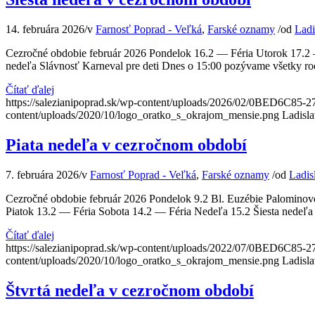
14. februára 2026
/
v
Farnosť Poprad - Veľká
,
Farské oznamy
/
od
Ladi
Cezročné obdobie február 2026 Pondelok 16.2 — Féria Utorok 17.2 —
nedeľa Slávnosť Karneval pre deti Dnes o 15:00 pozývame všetky rod
Čítať ďalej
https://salezianipoprad.sk/wp-content/uploads/2026/02/0BED6C
content/uploads/2020/10/logo_oratko_s_okrajom_mensie.png
Ladisl
Piata nedeľa v cezročnom období
7. februára 2026
/
v
Farnosť Poprad - Veľká
,
Farské oznamy
/
od
Ladis
Cezročné obdobie február 2026 Pondelok 9.2 Bl. Euzébie Palominove
Piatok 13.2 — Féria Sobota 14.2 — Féria Nedeľa 15.2 Šiesta nedeľa 
Čítať ďalej
https://salezianipoprad.sk/wp-content/uploads/2022/07/0BED6C
content/uploads/2020/10/logo_oratko_s_okrajom_mensie.png
Ladisl
Štvrtá nedeľa v cezročnom období