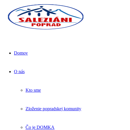
Domov
O nás
Kto sme
Zloženie popradskej komunity
Čo je DOMKA