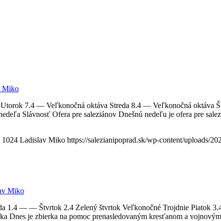
v Miko
 Utorok 7.4 — Veľkonočná oktáva Streda 8.4 — Veľkonočná oktáva Š
eľa Slávnosť Ofera pre saleziánov Dnešnú nedeľu je ofera pre sale
1024
Ladislav Miko
https://salezianipoprad.sk/wp-content/uploads/
av Miko
 1.4 — — Štvrtok 2.4 Zelený štvrtok Veľkonočné Trojdnie Piatok 3.4
ka Dnes je zbierka na pomoc prenasledovaným kresťanom a vojnovým