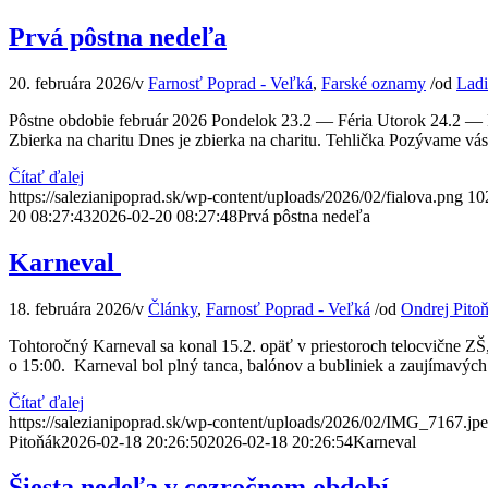
Prvá pôstna nedeľa
20. februára 2026
/
v
Farnosť Poprad - Veľká
,
Farské oznamy
/
od
Ladi
Pôstne obdobie február 2026 Pondelok 23.2 — Féria Utorok 24.2 — F
Zbierka na charitu Dnes je zbierka na charitu. Tehlička Pozývame vás 
Čítať ďalej
https://salezianipoprad.sk/wp-content/uploads/2026/02/fialova.png
10
20 08:27:43
2026-02-20 08:27:48
Prvá pôstna nedeľa
Karneval
18. februára 2026
/
v
Články
,
Farnosť Poprad - Veľká
/
od
Ondrej Pito
Tohtoročný Karneval sa konal 15.2. opäť v priestoroch telocvične ZŠ,
o 15:00. Karneval bol plný tanca, balónov a bubliniek a zaujímavých
Čítať ďalej
https://salezianipoprad.sk/wp-content/uploads/2026/02/IMG_7167.jp
Pitoňák
2026-02-18 20:26:50
2026-02-18 20:26:54
Karneval
Šiesta nedeľa v cezročnom období