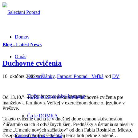
Domov
Blog - Latest News
O nás
Duchovné cvičenia
16. októbra 2022
/
v
Články
,
Farnosť Poprad - Veľká
/
od
DV
Kto sme
Zloženie popradskej komunity
Od 13.10. – 16.10. 2023 sa uskutočnili duchovné cvičenia pre
manželov a farníkov z Veľkej v exercičnom dome o. jezuitov v
Prešove.
Čo je DOMKA
Takéto cvičenie ducha je v dnešnej dobe cennou skúsenosťou.
Zúčastnilo sa ich 8 odvážnych žien. Prednášky a ústrania sa niesli v
téme „Umenie nových začiatkov“ od don Fabia Rosini-ho. Miesto,
čas, počasie a podľa všetkého aj téma boli pekne zladené…
Farnosť Poprad – Veľká