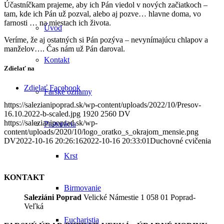
Účastníčkam prajeme, aby ich Pán viedol v nových začiatkoch –
tam, kde ich Pán už pozval, alebo aj pozve… hlavne doma, vo
farnosti … na miestach ich života.
Úvod
Veríme, že aj ostatných si Pán pozýva – nevynímajúcu chlapov a
manželov…. Čas nám už Pán daroval.
Kontakt
Zdielať na
Zdielať Facebook
Farské oznamy
https://salezianipoprad.sk/wp-content/uploads/2022/10/Presov-
16.10.2022-b-scaled.jpg
1920
2560
DV
https://salezianipoprad.sk/wp-
Pastorácia
content/uploads/2020/10/logo_oratko_s_okrajom_mensie.png
DV
2022-10-16 20:26:16
2022-10-16 20:33:01
Duchovné cvičenia
Krst
KONTAKT
Birmovanie
Saleziáni Poprad
Velické Námestie 1 058 01 Poprad-
Veľká
Eucharistia