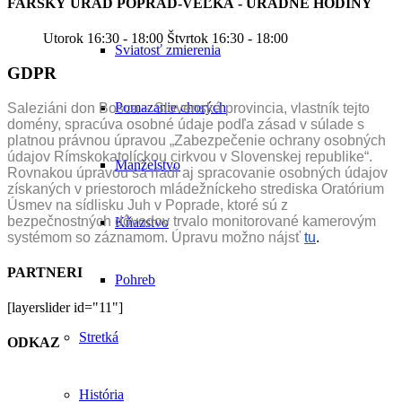
FARSKÝ ÚRAD POPRAD-VEĽKÁ - ÚRADNÉ HODINY
Utorok 16:30 - 18:00 Štvrtok 16:30 - 18:00
Sviatosť zmierenia
GDPR
Pomazanie chorých
Saleziáni don Bosca – Slovenská provincia, vlastník tejto
domény, spracúva osobné údaje podľa zásad v súlade s
platnou právnou úpravou „Zabezpečenie ochrany osobných
údajov Rímskokatolíckou cirkvou v Slovenskej republike“.
Manželstvo
Rovnakou úpravou sa riadi aj spracovanie osobných údajov
získaných v priestoroch mládežníckeho strediska Oratórium
Úsmev na sídlisku Juh v Poprade, ktoré sú z
bezpečnostných dôvodov trvalo monitorované kamerovým
Kňazstvo
systémom so záznamom. Úpravu možno nájsť
tu
.
PARTNERI
Pohreb
[layerslider id="11"]
Stretká
ODKAZ
História