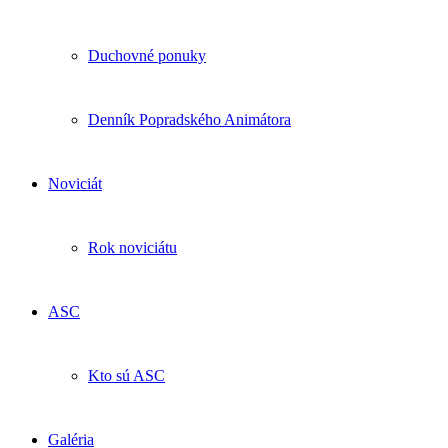
Duchovné ponuky
Denník Popradského Animátora
Noviciát
Rok noviciátu
ASC
Kto sú ASC
Galéria