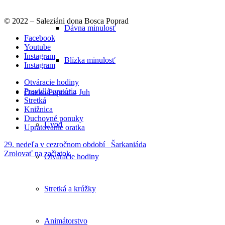
© 2022 – Saleziáni dona Bosca Poprad
Dávna minulosť
Facebook
Youtube
Instagram
Blízka minulosť
Instagram
Otváracie hodiny
Pravidlá oratória
Oratko Poprad – Juh
Stretká
Knižnica
Duchovné ponuky
Úvod
Upratovanie oratka
29. nedeľa v cezročnom období
Šarkaniáda
Zrolovať na začiatok
Otváracie hodiny
Stretká a krúžky
Animátorstvo