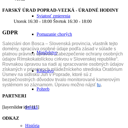
FARSKÝ ÚRAD POPRAD-VEĽKÁ - ÚRADNÉ HODINY
Sviatosť zmierenia
Utorok 16:30 - 18:00 Štvrtok 16:30 - 18:00
GDPR
Pomazanie chorých
Saleziáni don Bosca – Slovenská provincia, vlastník tejto
domény, spracúva osobné údaje podľa zásad v súlade s
Manželstvo
platnou právnou úpravou „Zabezpečenie ochrany osobných
údajov Rímskokatolíckou cirkvou v Slovenskej republike“.
Rovnakou úpravou sa riadi aj spracovanie osobných údajov
získaných v priestoroch mládežníckeho strediska Oratórium
Kňazstvo
Úsmev na sídlisku Juh v Poprade, ktoré sú z
bezpečnostných dôvodov trvalo monitorované kamerovým
systémom so záznamom. Úpravu možno nájsť
tu
.
Pohreb
PARTNERI
[layerslider id="11"]
Stretká
ODKAZ
História