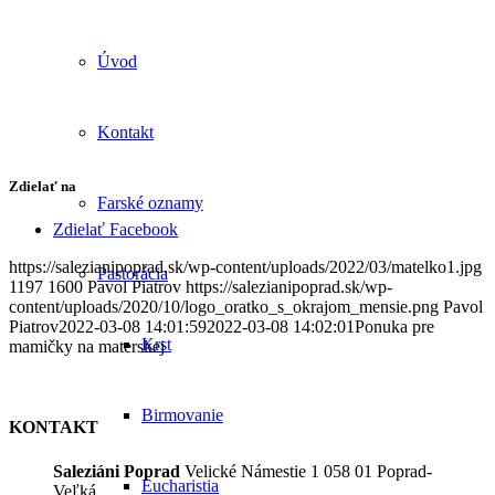
Úvod
Kontakt
Zdielať na
Farské oznamy
Zdielať Facebook
https://salezianipoprad.sk/wp-content/uploads/2022/03/matelko1.jpg
Pastorácia
1197
1600
Pavol Piatrov
https://salezianipoprad.sk/wp-
content/uploads/2020/10/logo_oratko_s_okrajom_mensie.png
Pavol
Piatrov
2022-03-08 14:01:59
2022-03-08 14:02:01
Ponuka pre
Krst
mamičky na materskej
Birmovanie
KONTAKT
Saleziáni Poprad
Velické Námestie 1 058 01 Poprad-
Eucharistia
Veľká