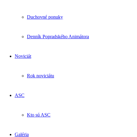
Duchovné ponuky
Denník Popradského Animátora
Noviciát
Rok noviciátu
ASC
Kto sú ASC
Galéria