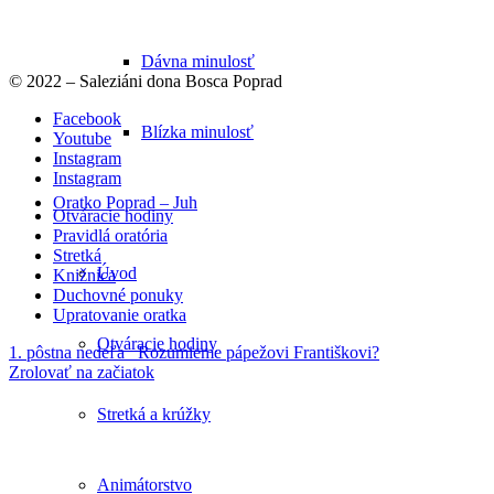
Dávna minulosť
© 2022 – Saleziáni dona Bosca Poprad
Facebook
Blízka minulosť
Youtube
Instagram
Instagram
Oratko Poprad – Juh
Otváracie hodiny
Pravidlá oratória
Stretká
Úvod
Knižnica
Duchovné ponuky
Upratovanie oratka
Otváracie hodiny
1. pôstna nedeľa
Rozumieme pápežovi Františkovi?
Zrolovať na začiatok
Stretká a krúžky
Animátorstvo