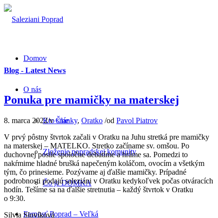
Domov
Blog - Latest News
O nás
Ponuka pre mamičky na materskej
8. marca 2022
/
v
Články
,
Oratko
/
od
Pavol Piatrov
Kto sme
V prvý pôstny štvrtok začali v Oratku na Juhu stretká pre mamičky
na materskej – MATELKO. Stretko začíname sv. omšou. Po
Zloženie popradskej komunity
duchovnej posile spoločne debatíme a hráme sa. Pomedzi to
nakŕmime hladné brušká napečeným koláčom, ovocím a všetkým
tým, čo prinesieme. Pozývame aj ďalšie mamičky. Prípadné
podrobnosti podajú saleziáni v Oratku kedykoľvek počas otváracích
Čo je DOMKA
hodín. Tešíme sa na ďalšie stretnutia – každý štvrtok v Oratku
o 9:30.
Farnosť Poprad – Veľká
Silvia Slovíková