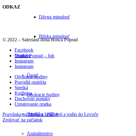
ODKAZ
Dávna minulosť
Blízka minulosť
© 2022 – Saleziáni dona Bosca Poprad
Facebook
Youtube
Oratko Poprad – Juh
Instagram
Instagram
Úvod
Otváracie hodiny
Pravidlá oratória
Stretká
Knižnica
Otváracie hodiny
Duchovné ponuky
Upratovanie oratka
Stretká a krúžky
Pozvánka na Majáles
Púť detí a rodín do Levoče
Zrolovať na začiatok
Animátorstvo