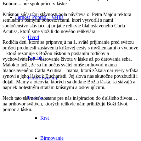
Bohom – pre spoluprácu v láske.
Krásnou súčasťou slávnosti bola návšteva o. Petra Majdu rektora
Farnosť Poprad – Veľká
seminára s ôsmymi bohoslovcami, ktorí vytvorili s nami
spoločenstvo sláviace aj prijatie relikvie blahoslaveného Carla
Acutisa, ktorú sme vložili do nového relikviára.
Úvod
Rodičia detí, ktoré sa pripravujú na 1. sväté prijímanie pred svätou
omšou predniesli zastavenia krížovej cesty s myšlienkami o výchove
– ktorá rezonuje s Božou láskou a poslaním rodičov a
Kontakt
vychovávateľov – darovanie života v láske až po darovania seba.
Málokto tušil, že sa im počas svätej omše prihovorí mama
blahoslaveného Carla Acutisa – mama, ktorá získala dar viery vďaka
synovi a jeho láske k Eucharistii. Jej slová nás skutočne povzbudili i
Farské oznamy
dojali. Mamy a otcovia, ktorých sa dotkne Božia láska, sa stávajú aj
napriek bolestným stratám krásnymi a oslovujúcimi.
Pastorácia
Nech táto slávnosť zostane pre nás inšpiráciou do ďalšieho života…
na príhovor svätých, ktorých relikvie nám približujú Boží život,
pomoc a lásku.
Krst
Birmovanie