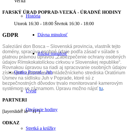
Veľká
FARSKÝ ÚRAD POPRAD-VEĽKÁ - ÚRADNÉ HODINY
História
Utorok 16:30 - 18:00 Štvrtok 16:30 - 18:00
GDPR
Dávna minulosť
Saleziáni don Bosca – Slovenská provincia, vlastník tejto
domény, spracúva osobné údaje podľa zásad v súlade s
Blízka minulosť
platnou právnou úpravou „Zabezpečenie ochrany osobných
údajov Rímskokatolíckou cirkvou v Slovenskej republike“.
Rovnakou úpravou sa riadi aj spracovanie osobných údajov
Oratko Poprad – Juh
získaných v priestoroch mládežníckeho strediska Oratórium
Úsmev na sídlisku Juh v Poprade, ktoré sú z
bezpečnostných dôvodov trvalo monitorované kamerovým
systémom so záznamom. Úpravu možno nájsť
tu
.
Úvod
PARTNERI
Otváracie hodiny
[layerslider id="11"]
ODKAZ
Stretká a krúžky