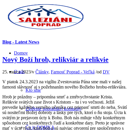
Blog - Latest News
Domov
Nový Boží hrob, relikviár a relikvie
O nás
25. marca 2023
/
v
Články
,
Farnosť Poprad - Veľká
/
od
DV
V piatok 24.3.2023 na vigíliu Zvestovania Pána sme mali v našej
farnosti slávnosť aj s požehnaním nového Božieho hrobu-relikviára.
Kto sme
Hrob je prázdny – pripomína smrť a zmŕtvychvstanie Krista.
Relikvie svätých zase život s Kristom – tu i vo večnosti. Ježiš
prevedie každého verného učeníka cez priepasť smrti do neba. Svätí
Zloženie popradskej komunity
sú nositeľmi Božej dobroty a lásky pre tých, ktorí o ňu stoja. Úcta k
svätým je prejavom úcty k Bohu. Boh nás miluje vždy konkrétnym
spôsobom cez konkrétnych ľudí a konkrétne dary. Preto je správne
Čo je DOMKA
mať v úcte tých, ktorí boli a sú najviac otvorení pre spoločenstvo s