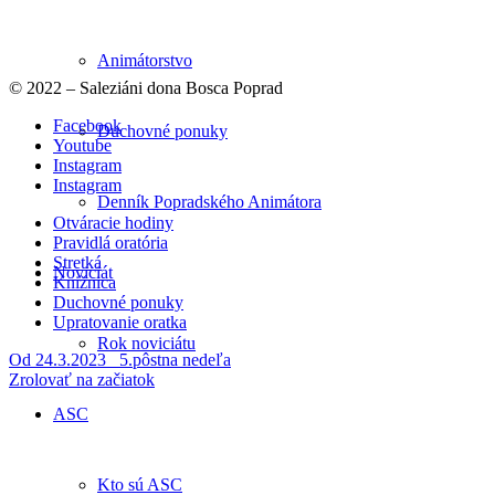
Animátorstvo
© 2022 – Saleziáni dona Bosca Poprad
Facebook
Duchovné ponuky
Youtube
Instagram
Instagram
Denník Popradského Animátora
Otváracie hodiny
Pravidlá oratória
Stretká
Noviciát
Knižnica
Duchovné ponuky
Upratovanie oratka
Rok noviciátu
Od 24.3.2023
5.pôstna nedeľa
Zrolovať na začiatok
ASC
Kto sú ASC