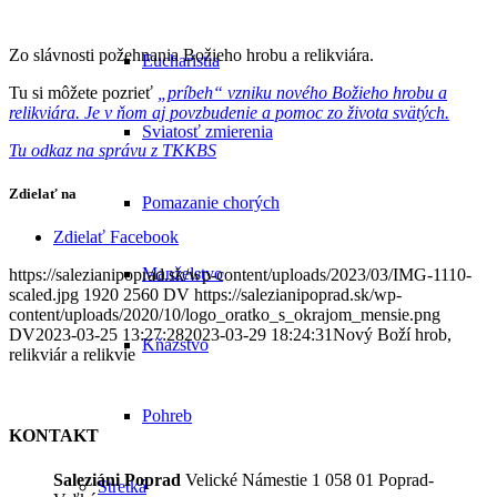
Zo slávnosti požehnania Božieho hrobu a relikviára.
Eucharistia
Tu si môžete pozrieť
„príbeh“ vzniku nového Božieho hrobu a
relikviára. Je v ňom aj povzbudenie a pomoc zo života svätých.
Sviatosť zmierenia
Tu odkaz na správu z TKKBS
Zdielať na
Pomazanie chorých
Zdielať Facebook
Manželstvo
https://salezianipoprad.sk/wp-content/uploads/2023/03/IMG-1110-
scaled.jpg
1920
2560
DV
https://salezianipoprad.sk/wp-
content/uploads/2020/10/logo_oratko_s_okrajom_mensie.png
DV
2023-03-25 13:27:28
2023-03-29 18:24:31
Nový Boží hrob,
Kňazstvo
relikviár a relikvie
Pohreb
KONTAKT
Saleziáni Poprad
Velické Námestie 1 058 01 Poprad-
Stretká