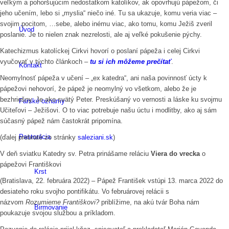
veľkým a pohoršujúcim nedostatkom katolíkov, ak opovrhujú pápežom, či
jeho učením, lebo si „myslia“ niečo iné. Tu sa ukazuje, komu veria viac –
svojim pocitom, …sebe, alebo inému viac, ako tomu, komu Ježiš zveril
Úvod
poslanie. Je to nielen znak nezrelosti, ale aj veľké pokušenie pýchy.
Katechizmus katolíckej Cirkvi hovorí o poslaní pápeža i celej Cirkvi
vyučovať v týchto článkoch –
tu si ich môže
m
e prečí
tať
.
Kontakt
Neomylnosť pápeža v učení – „ex katedra“, ani naša povinnosť úcty k
pápežovi nehovorí, že pápež je neomylný vo všetkom, alebo že je
bezhriešny. Je ako svätý Peter. Preskúšaný vo vernosti a láske ku svojmu
Farské oznamy
Učiteľovi – Ježišovi. O to viac potrebuje našu úctu i modlitby, ako aj sám
súčasný pápež nám častokrát pripomína.
Pastorácia
(ďalej prebraté zo stránky
saleziani.sk
)
V deň sviatku Katedry sv. Petra prinášame reláciu
Viera do vrecka
o
pápežovi Františkovi
Krst
(Bratislava, 22. februára 2022) – Pápež František vstúpi 13. marca 2022 do
desiateho roku svojho pontifikátu. Vo februárovej relácii s
názvom
Rozumieme Františkovi?
priblížime, na akú tvár Boha nám
Birmovanie
poukazuje svojou službou a príkladom.