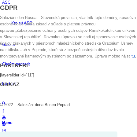
ASC
GDPR
Saleziáni don Bosca – Slovenská provincia, vlastník tejto domény, spracúva
Kto sú ASC
osobné údaje podľa zásad v súlade s platnou právnou
úpravou „Zabezpečenie ochrany osobných údajov Rímskokatolíckou cirkvou
v Slovenskej republike“. Rovnakou úpravou sa riadi aj spracovanie osobných
údajov získaných v priestoroch mládežníckeho strediska Oratórium Úsmev
Galéria
na sídlisku Juh v Poprade, ktoré sú z bezpečnostných dôvodov trvalo
monitorované kamerovým systémom so záznamom. Úpravu možno nájsť
tu
.
Chc€m podporiť
PARTNERI
[layerslider id="11"]
Kontakt
ODKAZ
© 2022 – Saleziáni dona Bosca Poprad
Menu