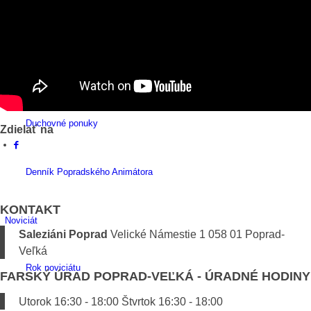
Stretká a krúžky
Animátorstvo
Duchovné ponuky
Zdielať na
Denník Popradského Animátora
KONTAKT
Noviciát
Saleziáni Poprad
Velické Námestie 1 058 01 Poprad-
Veľká
Rok noviciátu
FARSKÝ ÚRAD POPRAD-VEĽKÁ - ÚRADNÉ HODINY
Utorok 16:30 - 18:00 Štvrtok 16:30 - 18:00