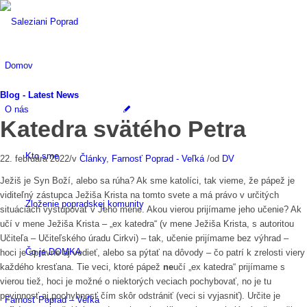
Domov
Blog - Latest News
O nás
Katedra svätého Petra
Kto sme
22. februára 2022
/
v
Články
,
Farnosť Poprad - Veľká
/
od
DV
Ježiš je Syn Boží, alebo sa rúha? Ak sme katolíci, tak vieme, že pápež je
viditeľný zástupca Ježiša Krista na tomto svete a má právo v určitých
Zloženie popradskej komunity
situáciách vystupovať v Jeho mene. Akou vierou prijímame jeho učenie? Ak
učí v mene Ježiša Krista – „ex katedra“ (v mene Ježiša Krista, s autoritou
Učiteľa – Učiteľského úradu Cirkvi) – tak, učenie prijímame bez výhrad –
Čo je DOMKA
hoci je správne aj vedieť, alebo sa pýtať na dôvody – čo patrí k zrelosti viery
každého kresťana. Tie veci, ktoré pápež
ne
učí „ex katedra“ prijímame s
vierou tiež, hoci je možné o niektorých veciach pochybovať, no je tu
povinnosť aj pochybnosť čím skôr odstrániť (veci si vyjasniť). Určite je
Farnosť Poprad – Veľká