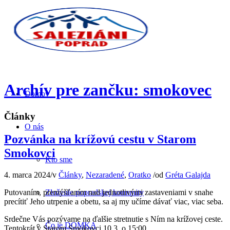
Archív pre zančku: smokovec
Domov
Články
O nás
Pozvánka na krížovú cestu v Starom
Smokovci
Kto sme
4. marca 2024
/
v
Články
,
Nezaradené
,
Oratko
/
od
Gréta Galajda
Putovaním, premýšľaním nad jednotlivými zastaveniami v snahe
Zloženie popradskej komunity
precítiť Jeho utrpenie a obetu, sa aj my učíme dávať viac, viac seba.
Srdečne Vás pozývame na ďalšie stretnutie s Ním na krížovej ceste.
Čo je DOMKA
Tentokrát v Starom Smokovci 10.3. o 15:00.