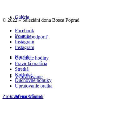
Galéria
© 2022 – Saleziáni dona Bosca Poprad
Facebook
Youtube
Chc€m podporiť
Instagram
Instagram
Kontakt
Otváracie hodiny
Pravidlá oratória
Stretká
Knižnica
Vyhľadávanie
Duchovné ponuky
Upratovanie oratka
Menu
Menu
Zrolovať na začiatok