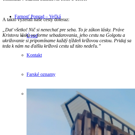
Farnosť Poprad – Veľká
A takto vyzerali naše cesty doteraz:
„Dať všetko! Nič si nenechať pre seba. To je zákon lásky. Práve
Kristovu lásku vo forme sebadarovania, jeho cestu na Golgotu a
Úvod
ukrižovanie si pripomíname každý týždeň krížovou cestou. Pridaj sa
teda k nám na ďalšiu krížovú cestu už túto nedeľu.”
Kontakt
Farské oznamy
Pastorácia
Krst
Birmovanie