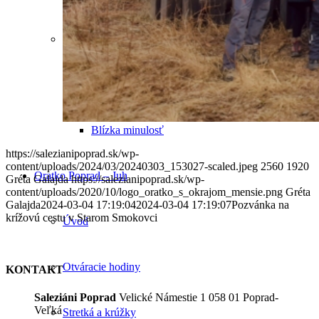
História
Dávna minulosť
Blízka minulosť
https://salezianipoprad.sk/wp-
content/uploads/2024/03/20240303_153027-scaled.jpeg
2560
1920
Oratko Poprad – Juh
Gréta Galajda
https://salezianipoprad.sk/wp-
content/uploads/2020/10/logo_oratko_s_okrajom_mensie.png
Gréta
Galajda
2024-03-04 17:19:04
2024-03-04 17:19:07
Pozvánka na
krížovú cestu v Starom Smokovci
Úvod
Otváracie hodiny
KONTAKT
Saleziáni Poprad
Velické Námestie 1 058 01 Poprad-
Veľká
Stretká a krúžky