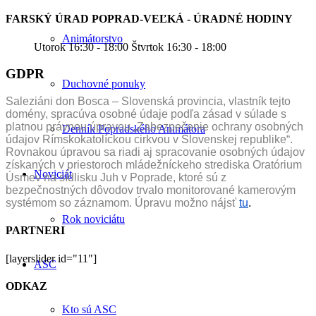
FARSKÝ ÚRAD POPRAD-VEĽKÁ - ÚRADNÉ HODINY
Animátorstvo
Utorok 16:30 - 18:00 Štvrtok 16:30 - 18:00
GDPR
Duchovné ponuky
Saleziáni don Bosca – Slovenská provincia, vlastník tejto
domény, spracúva osobné údaje podľa zásad v súlade s
platnou právnou úpravou „Zabezpečenie ochrany osobných
Denník Popradského Animátora
údajov Rímskokatolíckou cirkvou v Slovenskej republike“.
Rovnakou úpravou sa riadi aj spracovanie osobných údajov
získaných v priestoroch mládežníckeho strediska Oratórium
Noviciát
Úsmev na sídlisku Juh v Poprade, ktoré sú z
bezpečnostných dôvodov trvalo monitorované kamerovým
systémom so záznamom. Úpravu možno nájsť
tu
.
Rok noviciátu
PARTNERI
[layerslider id="11"]
ASC
ODKAZ
Kto sú ASC