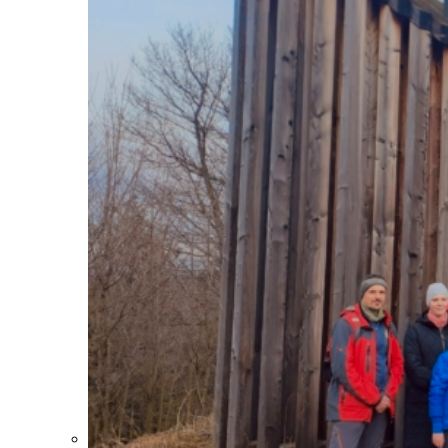
Eucharistia
Sviatosť zmierenia
Pomazanie chorých
Manželstvo
Kňazstvo
Pohreb
Stretká