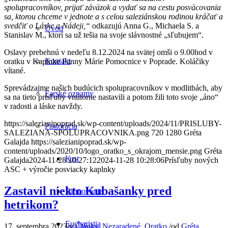
spolupracovníkov, prijať záväzok a vydať sa na cestu posväcovania
sa, ktorou chceme v jednote a s celou saleziánskou rodinou kráčať a
svedčiť o Láske a Nádeji,“
odkazujú Anna G., Michaela S. a
Úvod
Stanislav M., ktorí sa už tešia na svoje slávnostné „sľubujem“.
Oslavy prebehnú v nedeľu 8.12.2024 na svätej omši o 9.00hod v
Kontakt
oratku v Kaplnke Panny Márie Pomocnice v Poprade. Koláčiky
vítané.
Sprevádzajme našich budúcich spolupracovníkov v modlitbách, aby
Farské oznamy
sa na tieto prísľuby vnútorne nastavili a potom žili toto svoje „áno“
v radosti a láske navždy.
https://salezianipoprad.sk/wp-content/uploads/2024/11/PRISLUBY-
Pastorácia
SALEZIANA-SPOLUPRACOVNIKA.png
720
1280
Gréta
Galajda
https://salezianipoprad.sk/wp-
content/uploads/2020/10/logo_oratko_s_okrajom_mensie.png
Gréta
Krst
Galajda
2024-11-28 10:27:12
2024-11-28 10:28:06
Prísľuby nových
ASC + výročie posviacky kaplnky
Zastavil niekto Kubašanky pred
Birmovanie
hetrikom?
Eucharistia
17. septembra 2023
/
v
Články
,
Nezaradené
,
Oratko
/
od
Gréta