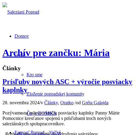
Domov
Archív pre zančku: Mária
O nás
Články
Kto sme
Prísľuby nových ASC + výročie posviacky
kaplnky
Zloženie popradskej komunity
28. novembra 2024
/
v
Články
,
Oratko
/
od
Gréta Galajda
Pozývame na oslavu výročia posviacky kaplnky Panny Márie
Čo je DOMKA
Pomocnice kresťanov spojenú s prísľubami troch nových
saleziánskych spolupracovníkov.
Farnosť Poprad – Veľká
„Rozhodli sme sa vstúpiť do Združenia saleziánov