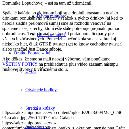
Dominike Lopuchovej – asi sa tam už udomácnil.
Spálené kalórie po aktívnom boji sme doplnili toastami a nealko
Dávna minulosť
drinkami ponúkanými v bare. Výťažok z týchto drinkov (aj keď to
nebola žiadna prelomová suma) sme sa rozhodli venovať na
splatenie našej strechy, ktorá ešte stále potrebuje (ne)malú pomoc
dobrodincov. Tento turnaj sa ukončil poriadnou afterparty pre
Blízka minulosť
všetkých zúčastnených. Pomedzi tanečné kolá sme si zahrali aj
niekoľko hier, či už GTKE twister (get to know eachother twister)
alebo tanečné Just Dance súboje.
Oratko Poprad – Juh
Ako dôkaz, že sme sa mali naozaj výborne, vám ponúkame
VŠETKY FOTKY
na prehliadnutie plus video záznam nástupu
finálovej štvorky k víťaznému stolu.
Úvod
Otváracie hodiny
Stretká a krúžky
https://salezianipoprad.sk/wp-content/uploads/2023/09/IMG_6246-
91-scaled.jpg
2560
1707
Gréta Galajda
https://salezianipoprad.sk/wp-
Animátorstvo
content/uploads/2020/10/logo_oratko_s_okrajom_mensie.png
Gréta