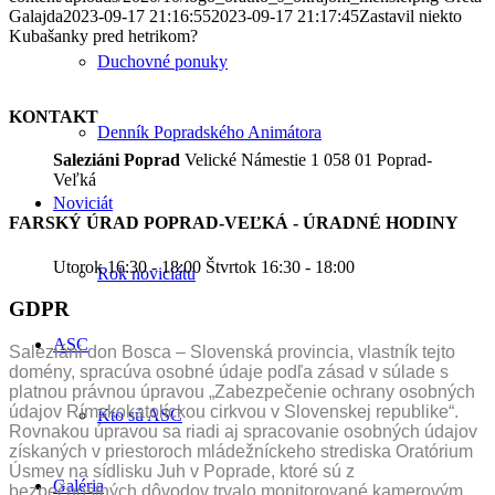
Galajda
2023-09-17 21:16:55
2023-09-17 21:17:45
Zastavil niekto
Kubašanky pred hetrikom?
Duchovné ponuky
KONTAKT
Denník Popradského Animátora
Saleziáni Poprad
Velické Námestie 1 058 01 Poprad-
Veľká
Noviciát
FARSKÝ ÚRAD POPRAD-VEĽKÁ - ÚRADNÉ HODINY
Utorok 16:30 - 18:00 Štvrtok 16:30 - 18:00
Rok noviciátu
GDPR
ASC
Saleziáni don Bosca – Slovenská provincia, vlastník tejto
domény, spracúva osobné údaje podľa zásad v súlade s
platnou právnou úpravou „Zabezpečenie ochrany osobných
údajov Rímskokatolíckou cirkvou v Slovenskej republike“.
Kto sú ASC
Rovnakou úpravou sa riadi aj spracovanie osobných údajov
získaných v priestoroch mládežníckeho strediska Oratórium
Úsmev na sídlisku Juh v Poprade, ktoré sú z
Galéria
bezpečnostných dôvodov trvalo monitorované kamerovým