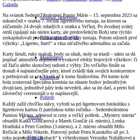
Galajda
Na sviatok Sedem(7)bolestnej Panny Márie – 15. septembra 2023 sa
Sviatosť zmierenia
uskutočnil v oratku 7. ročník ligrettového turnaja, na ktorom sa
zúčastnilo 24 dvojíc mladých z oratka a Veľkej. Po úvodnej svätej
omši (spájajú nás nielen karty, ale predovšetkým Boh) sme rýchlo
Pomazanie chorých
zrekapitulovali pravidlá a ujasnili si fázy turnaja. Potom odzneli prvé
výkriky: „Ligretto, štart!“ a vlna súťaživého adrenalínu sa začala.
Karty lietali, ruky makali, body sa rátali, stoly sa triasli – takto sa dá
Manželstvo
popísať atmosféra doplnená o zvukové efekty bojových výkrikov: či
už žiaľu alebo skutočnej radosti z výhry. Do veľkého finále sa
dostali 4 najstatočnejšie páry, ktoré zvládli tlak svojich konkurentov
a prebojovali sa cez 3 kolá až k tomu finálovému. Pri tomto kole
Kňazstvo
bola zostavená špeciálna komisia na rátanie bodov jednotlivým
dvojiciam, jednotlivé páry teda nevedeli, ako sa im darí, a preto bol
záverečný ceremoniál o to napínavejší.
Pohreb
Každý zažil chvíľku slávy, vyfotil sa pri ligrettovom fotokútiku s
ligrettovou kartou či patrónkou tohto ročníka – Sedembolestnou
Pannou Máriou, odniesol si ceny a veľký potlesk. ,,Mystery miesta“
Stretká
obsadili Katka Gončarová a Marek Gončár (4. miesto), Lenka
Hradiská a Peter Gnebus (3.miesto), a 2. miesto obsadili Mišo
Rečicár a Mišo Nikerle. Putovný pohár Petra Kanského už po 3.
História
roku poputuje do „Kubach“ k výherkyniam Veronike Nahálkovej a