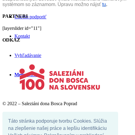
systémom so záznamom. Úpravu možno nájsť
tu
.
PARTNERI
Chc€m podporiť
[layerslider id="11"]
Kontakt
ODKAZ
Vyhľadávanie
Menu
Menu
© 2022 – Saleziáni dona Bosca Poprad
Facebook
Youtube
Táto stránka podporuje tvorbu Cookies. Slúžia
Instagram
na zlepšenie našej práce a lepšiu identifikáciu
Instagram