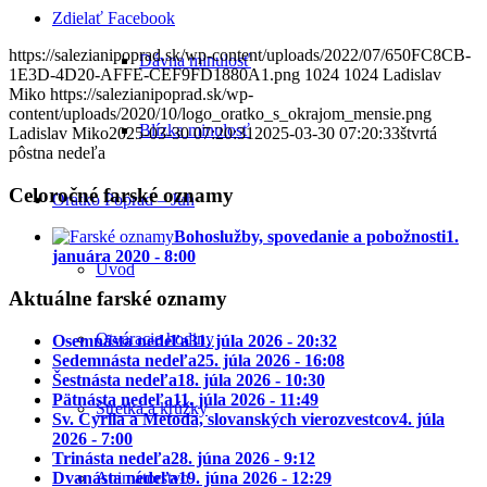
Zdielať Facebook
https://salezianipoprad.sk/wp-content/uploads/2022/07/650FC8CB-
Dávna minulosť
1E3D-4D20-AFFE-CEF9FD1880A1.png
1024
1024
Ladislav
Miko
https://salezianipoprad.sk/wp-
content/uploads/2020/10/logo_oratko_s_okrajom_mensie.png
Blízka minulosť
Ladislav Miko
2025-03-30 07:20:31
2025-03-30 07:20:33
štvrtá
pôstna nedeľa
Celoročné farské oznamy
Oratko Poprad – Juh
Bohoslužby, spovedanie a pobožnosti
1.
januára 2020 - 8:00
Úvod
Aktuálne farské oznamy
Otváracie hodiny
Osemnásta nedeľa
31. júla 2026 - 20:32
Sedemnásta nedeľa
25. júla 2026 - 16:08
Šestnásta nedeľa
18. júla 2026 - 10:30
Pätnásta nedeľa
11. júla 2026 - 11:49
Stretká a krúžky
Sv. Cyrila a Metoda, slovanských vierozvestcov
4. júla
2026 - 7:00
Trinásta nedeľa
28. júna 2026 - 9:12
Dvanásta nedeľa
19. júna 2026 - 12:29
Animátorstvo