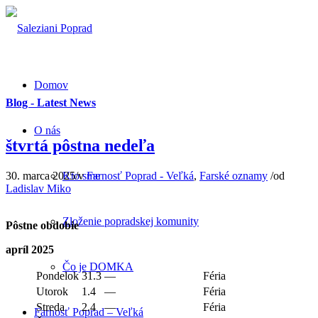
Domov
Blog - Latest News
O nás
štvrtá pôstna nedeľa
30. marca 2025
/
v
Farnosť Poprad - Veľká
,
Farské oznamy
/
od
Kto sme
Ladislav Miko
Zloženie popradskej komunity
Pôstne obdobie
apríl 2025
Čo je DOMKA
Pondelok
31.3
—
Féria
Utorok
1.4
—
Féria
Streda
2.4
—
Féria
Farnosť Poprad – Veľká