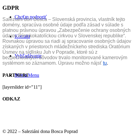
GDPR
Chc€m podporiť
Saleziáni don Bosca – Slovenská provincia, vlastník tejto
domény, spracúva osobné údaje podľa zásad v súlade s
platnou právnou úpravou „Zabezpečenie ochrany osobných
údajov Rímskokatolíckou cirkvou v Slovenskej republike“.
Kontakt
Rovnakou úpravou sa riadi aj spracovanie osobných údajov
získaných v priestoroch mládežníckeho strediska Oratórium
Úsmev na sídlisku Juh v Poprade, ktoré sú z
Vyhľadávanie
bezpečnostných dôvodov trvalo monitorované kamerovým
systémom so záznamom. Úpravu možno nájsť
tu
.
PARTNERI
Menu
Menu
[layerslider id="11"]
ODKAZ
© 2022 – Saleziáni dona Bosca Poprad