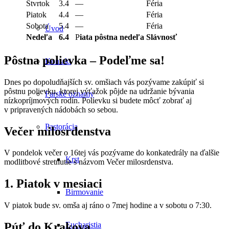
Štvrtok
3.4
—
Féria
Piatok
4.4
—
Féria
Sobota
5.4
—
Féria
Úvod
Nedeľa
6.4
P
iata pôstna nedeľa
Slávnosť
Pôstna polievka – Podeľme sa!
Kontakt
Dnes po dopoludňajších sv. omšiach vás pozývame zakúpiť si
pôstnu polievku, ktorej výťažok pôjde na udržanie bývania
Farské oznamy
nízkopríjmových rodín. Polievku si budete môcť zobrať aj
v pripravených nádobách so sebou.
Pastorácia
Večer milosrdenstva
V pondelok večer o 16tej vás pozývame do konkatedrály na ďalšie
Krst
modlitbové stretnutie s názvom Večer milosrdenstva.
1. Piatok v mesiaci
Birmovanie
V piatok bude sv. omša aj ráno o 7mej hodine a v sobotu o 7:30.
Eucharistia
Púť do Krakova