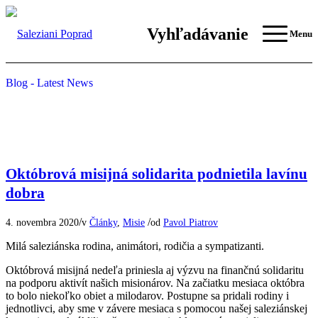
Vyhľadávanie
Menu
Blog - Latest News
Októbrová misijná solidarita podnietila lavínu
dobra
/
/
4. novembra 2020
v
Články
,
Misie
od
Pavol Piatrov
Milá saleziánska rodina, animátori, rodičia a sympatizanti.
Októbrová misijná nedeľa priniesla aj výzvu na finančnú solidaritu
na podporu aktivít našich misionárov. Na začiatku mesiaca októbra
to bolo niekoľko obiet a milodarov. Postupne sa pridali rodiny i
jednotlivci, aby sme v závere mesiaca s pomocou našej saleziánskej