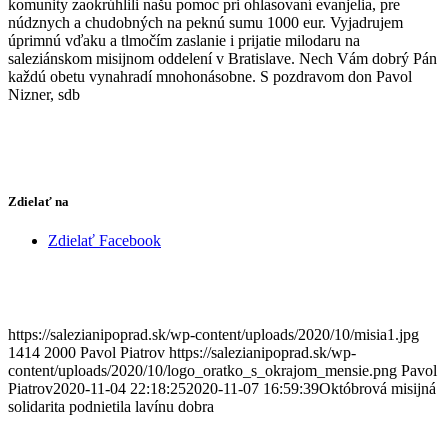
komunity zaokrúhlili našu pomoc pri ohlasovaní evanjelia, pre
núdznych a chudobných na peknú sumu 1000 eur. Vyjadrujem
úprimnú vďaku a tlmočím zaslanie i prijatie milodaru na
saleziánskom misijnom oddelení v Bratislave. Nech Vám dobrý Pán
každú obetu vynahradí mnohonásobne. S pozdravom don Pavol
Nizner, sdb
Zdielať na
Zdielať Facebook
https://salezianipoprad.sk/wp-content/uploads/2020/10/misia1.jpg
1414
2000
Pavol Piatrov
https://salezianipoprad.sk/wp-
content/uploads/2020/10/logo_oratko_s_okrajom_mensie.png
Pavol
Piatrov
2020-11-04 22:18:25
2020-11-07 16:59:39
Októbrová misijná
solidarita podnietila lavínu dobra