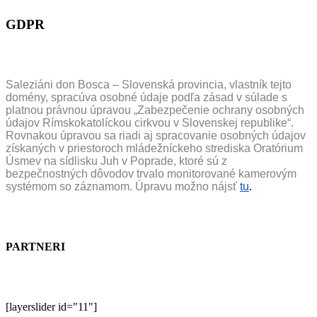
GDPR
Saleziáni don Bosca – Slovenská provincia, vlastník tejto
domény, spracúva osobné údaje podľa zásad v súlade s
platnou právnou úpravou „Zabezpečenie ochrany osobných
údajov Rímskokatolíckou cirkvou v Slovenskej republike“.
Rovnakou úpravou sa riadi aj spracovanie osobných údajov
získaných v priestoroch mládežníckeho strediska Oratórium
Úsmev na sídlisku Juh v Poprade, ktoré sú z
bezpečnostných dôvodov trvalo monitorované kamerovým
systémom so záznamom. Úpravu možno nájsť
tu
.
PARTNERI
[layerslider id="11"]