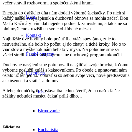
večer strávili rozhovormi a spoločenskými hrami.
Energiu do ďalšieho dňa nám dodali výborné špekačky. Po nich si
Úvod
každý našiel svoj zápisník a duchovná obnova sa mohla začať. Don
Maťo Kačmáry nám dal nejeden podnet k zamysleniu, a tak sme sa
plní myšlienok rozišli na svoje obľúbené miesta.
Kontakt
Najbližšie dve hodiny bolo počuť iba vtáčí spev (áno, znie to
neuveriteľne, ale bolo ho počuť aj do chaty) a tiché kroky. No o to
viac slov a myšlienok nám behalo v mysli. Na poludnie sme sa
Farské oznamy
všetci stretli na sv. omši, ktorou sme duchovný program ukončili.
Duchovne nasýtení sme potrebovali nasýtiť aj svoje bruchá, k čomu
výborne poslúžil guláš s kakaovníkom. Po obede a upratovaní nám
Pastorácia
ostalo už len jedno. Zobrať si so sebou svoje veci, nové predsavzatia
a skúsenosti a vrátiť sa domov.
A tebe, denníček, tiež ostáva iba jedno. Veriť, že na naše ďalšie
Krst
zážitky nebudeš musieť čakať príliš dlho…
Birmovanie
Zdielať na
Eucharistia