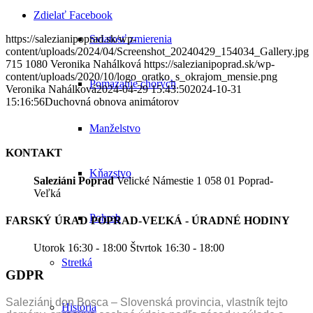
Zdielať Facebook
Sviatosť zmierenia
https://salezianipoprad.sk/wp-
content/uploads/2024/04/Screenshot_20240429_154034_Gallery.jpg
715
1080
Veronika Nahálková
https://salezianipoprad.sk/wp-
content/uploads/2020/10/logo_oratko_s_okrajom_mensie.png
Pomazanie chorých
Veronika Nahálková
2024-04-29 15:43:50
2024-10-31
15:16:56
Duchovná obnova animátorov
Manželstvo
KONTAKT
Kňazstvo
Saleziáni Poprad
Velické Námestie 1 058 01 Poprad-
Veľká
Pohreb
FARSKÝ ÚRAD POPRAD-VEĽKÁ - ÚRADNÉ HODINY
Utorok 16:30 - 18:00 Štvrtok 16:30 - 18:00
Stretká
GDPR
Saleziáni don Bosca – Slovenská provincia, vlastník tejto
História