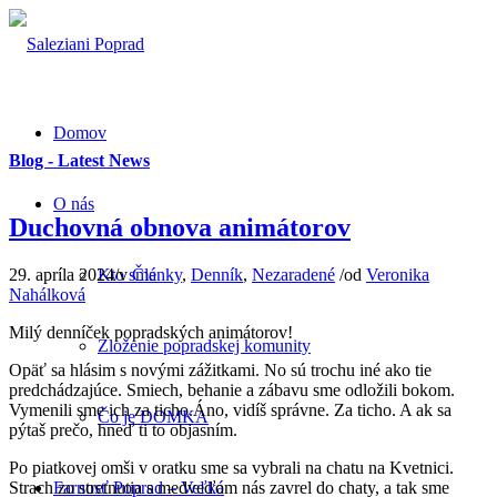
Domov
Blog - Latest News
O nás
Duchovná obnova animátorov
29. apríla 2024
/
v
Články
,
Denník
,
Nezaradené
/
od
Veronika
Kto sme
Nahálková
Milý denníček popradských animátorov!
Zloženie popradskej komunity
Opäť sa hlásim s novými zážitkami. No sú trochu iné ako tie
predchádzajúce. Smiech, behanie a zábavu sme odložili bokom.
Vymenili sme ich za ticho.Áno, vidíš správne. Za ticho. A ak sa
Čo je DOMKA
pýtaš prečo, hneď ti to objasním.
Po piatkovej omši v oratku sme sa vybrali na chatu na Kvetnici.
Strach zo stretnutia s medveďom nás zavrel do chaty, a tak sme
Farnosť Poprad – Veľká