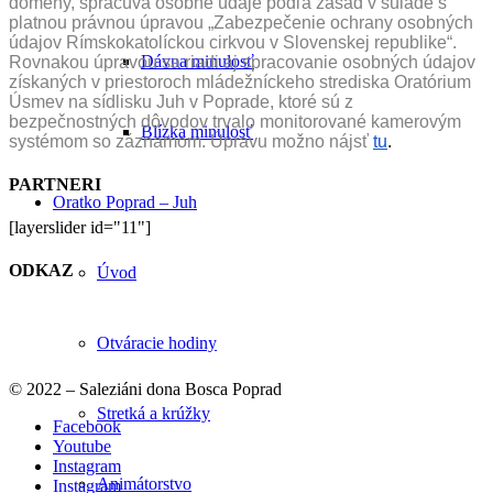
domény, spracúva osobné údaje podľa zásad v súlade s
platnou právnou úpravou „Zabezpečenie ochrany osobných
údajov Rímskokatolíckou cirkvou v Slovenskej republike“.
Dávna minulosť
Rovnakou úpravou sa riadi aj spracovanie osobných údajov
získaných v priestoroch mládežníckeho strediska Oratórium
Úsmev na sídlisku Juh v Poprade, ktoré sú z
bezpečnostných dôvodov trvalo monitorované kamerovým
Blízka minulosť
systémom so záznamom. Úpravu možno nájsť
tu
.
PARTNERI
Oratko Poprad – Juh
[layerslider id="11"]
ODKAZ
Úvod
Otváracie hodiny
© 2022 – Saleziáni dona Bosca Poprad
Stretká a krúžky
Facebook
Youtube
Instagram
Animátorstvo
Instagram