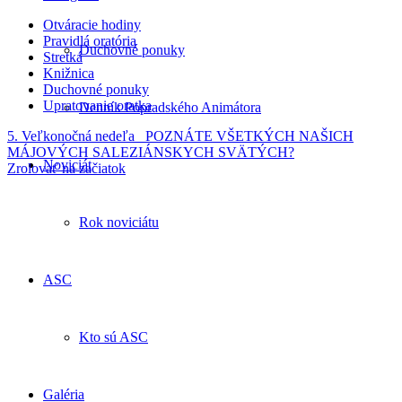
Otváracie hodiny
Pravidlá oratória
Duchovné ponuky
Stretká
Knižnica
Duchovné ponuky
Upratovanie oratka
Denník Popradského Animátora
5. Veľkonočná nedeľa
POZNÁTE VŠETKÝCH NAŠICH
MÁJOVÝCH SALEZIÁNSKYCH SVÄTÝCH?
Noviciát
Zrolovať na začiatok
Rok noviciátu
ASC
Kto sú ASC
Galéria