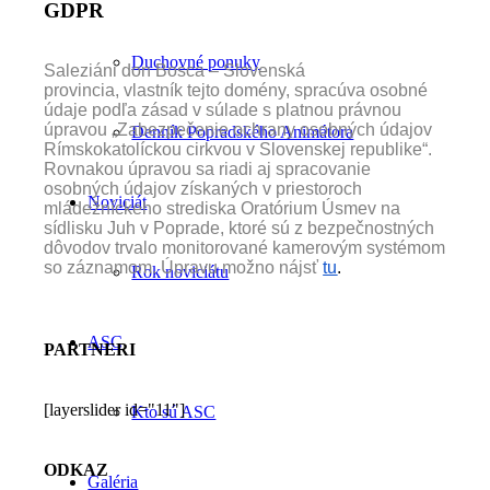
GDPR
Duchovné ponuky
Saleziáni don Bosca – Slovenská
provincia, vlastník tejto domény, spracúva osobné
údaje podľa zásad v súlade s platnou právnou
úpravou „Zabezpečenie ochrany osobných údajov
Denník Popradského Animátora
Rímskokatolíckou cirkvou v Slovenskej republike“.
Rovnakou úpravou sa riadi aj spracovanie
osobných údajov získaných v priestoroch
Noviciát
mládežníckeho strediska Oratórium Úsmev na
sídlisku Juh v Poprade, ktoré sú z bezpečnostných
dôvodov trvalo monitorované kamerovým systémom
so záznamom. Úpravu možno nájsť
tu
.
Rok noviciátu
ASC
PARTNERI
[layerslider id="11"]
Kto sú ASC
ODKAZ
Galéria