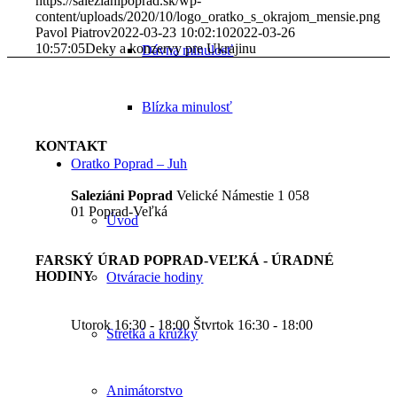
https://salezianipoprad.sk/wp-
content/uploads/2020/10/logo_oratko_s_okrajom_mensie.png
Pavol Piatrov
2022-03-23 10:02:10
2022-03-26
10:57:05
Deky a konzervy pre Ukrajinu
Dávna minulosť
Blízka minulosť
KONTAKT
Oratko Poprad – Juh
Saleziáni Poprad
Velické Námestie 1 058
01 Poprad-Veľká
Úvod
FARSKÝ ÚRAD POPRAD-VEĽKÁ - ÚRADNÉ
HODINY
Otváracie hodiny
Utorok 16:30 - 18:00 Štvrtok 16:30 - 18:00
Stretká a krúžky
Animátorstvo