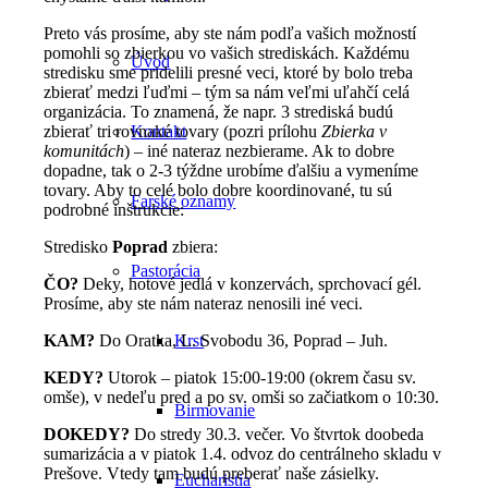
Preto vás prosíme, aby ste nám podľa vašich možností
pomohli so zbierkou vo vašich strediskách. Každému
Úvod
stredisku sme pridelili presné veci, ktoré by bolo treba
zbierať medzi ľuďmi – tým sa nám veľmi uľahčí celá
organizácia. To znamená, že napr. 3 strediská budú
zbierať tri rovnaké tovary (pozri prílohu
Zbierka v
Kontakt
komunitách
) – iné nateraz nezbierame. Ak to dobre
dopadne, tak o 2-3 týždne urobíme ďalšiu a vymeníme
tovary. Aby to celé bolo dobre koordinované, tu sú
Farské oznamy
podrobné inštrukcie:
Stredisko
Poprad
zbiera:
Pastorácia
ČO?
Deky, hotové jedlá v konzervách, sprchovací gél.
Prosíme, aby ste nám nateraz nenosili iné veci.
KAM?
Do Oratka, L. Svobodu 36, Poprad – Juh.
Krst
KEDY?
Utorok – piatok 15:00-19:00 (okrem času sv.
omše), v nedeľu pred a po sv. omši so začiatkom o 10:30.
Birmovanie
DOKEDY?
Do stredy 30.3. večer. Vo štvrtok doobeda
sumarizácia a v piatok 1.4. odvoz do centrálneho skladu v
Prešove. Vtedy tam budú preberať naše zásielky.
Eucharistia