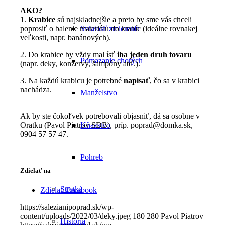
AKO?
1.
Krabice
sú najskladnejšie a preto by sme vás chceli
poprosiť o balenie materiálu do krabíc (ideálne rovnakej
Sviatosť zmierenia
veľkosti, napr. banánových).
2. Do krabice by vždy mal ísť
iba jeden druh tovaru
Pomazanie chorých
(napr. deky, konzervy, šampóny atď.).
3. Na každú krabicu je potrebné
napísať
, čo sa v krabici
nachádza.
Manželstvo
Ak by ste čokoľvek potrebovali objasniť, dá sa osobne v
Oratku (Pavol Piatrov SDB), príp. poprad@domka.sk,
Kňazstvo
0904 57 57 47.
Pohreb
Zdielať na
Stretká
Zdielať Facebook
https://salezianipoprad.sk/wp-
content/uploads/2022/03/deky.jpeg
180
280
Pavol Piatrov
História