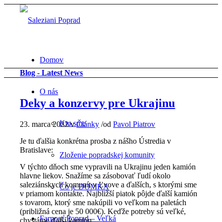
Domov
Blog - Latest News
O nás
Deky a konzervy pre Ukrajinu
Kto sme
23. marca 2022
/
v
Články
/
od
Pavol Piatrov
Je tu ďalšia konkrétna prosba z nášho Ústredia v
Bratislave:
Zloženie popradskej komunity
V týchto dňoch sme vypravili na Ukrajinu jeden kamión
hlavne liekov. Snažíme sa zásobovať ľudí okolo
saleziánskych komunít v Ľvove a ďalších, s ktorými sme
Čo je DOMKA
v priamom kontakte. Najbližší piatok pôjde ďalší kamión
s tovarom, ktorý sme nakúpili vo veľkom na paletách
(približná cena je 50 000€). Keďže potreby sú veľké,
Farnosť Poprad – Veľká
chystáme ďalší kamión.