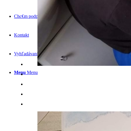
Chc€m podporiť
Kontakt
Vyhľadávanie
Menu
Menu