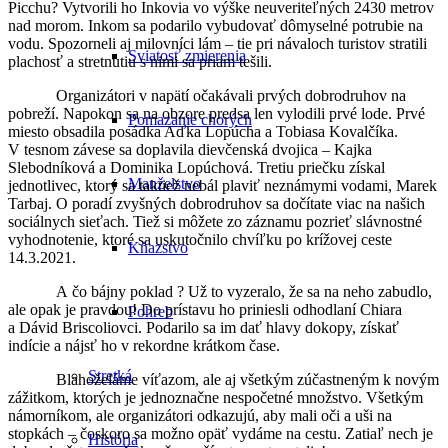
Picchu? Vytvorili ho Inkovia vo výške neuveriteľných 2430 metrov
nad morom. Inkom sa podarilo vybudovať dômyselné potrubie na
vodu. Spozorneli aj milovníci lám – tie pri návaloch turistov stratili
Sviatosť zmierenia
plachosť a stretnutiu s nimi sa priam tešili.
Organizátori v napätí očakávali prvých dobrodruhov na
pobreží. Napokon sa na obzore predsa len vylodili prvé lode. Prvé
Pomazanie chorých
miesto obsadila posádka Aďka Lopúcha a Tobiasa Kovalčíka.
V tesnom závese sa doplavila dievčenská dvojica – Kajka
Slebodníková a Dominika Lopúchová. Tretiu priečku získal
Manželstvo
jednotlivec, ktorý sa taktiež nebál plaviť neznámymi vodami, Marek
Tarbaj. O poradí zvyšných dobrodruhov sa dočítate viac na našich
sociálnych sieťach. Tiež si môžete zo záznamu pozrieť slávnostné
vyhodnotenie, ktoré sa uskutočnilo chvíľku po krížovej ceste
Kňazstvo
14.3.2021.
A čo bájny poklad ? Už to vyzeralo, že sa na neho zabudlo,
ale opak je pravdou! Do prístavu ho priniesli odhodlaní Chiara
Pohreb
a Dávid Briscoliovci. Podarilo sa im dať hlavy dokopy, získať
indície a nájsť ho v rekordne krátkom čase.
Stretká
Blahoželáme víťazom, ale aj všetkým zúčastneným k novým
zážitkom, ktorých je jednoznačne nespočetné množstvo. Všetkým
námorníkom, ale organizátori odkazujú, aby mali oči a uši na
stopkách – čoskoro sa možno opäť vydáme na cestu. Zatiaľ nech je
História