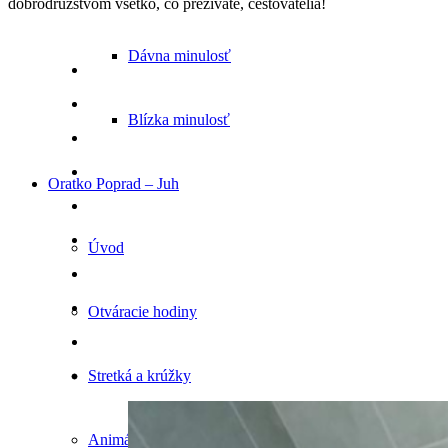
dobrodružstvom všetko, čo prežívate, cestovatelia!
Dávna minulosť
Blízka minulosť
Oratko Poprad – Juh
Úvod
Otváracie hodiny
Stretká a krúžky
Animátorstvo