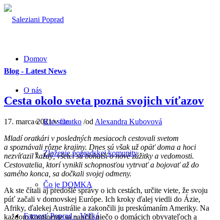
Domov
Blog - Latest News
O nás
Cesta okolo sveta pozná svojich víťazov
17. marca 2021
/
v
Oratko
/
od
Alexandra Kubovová
Kto sme
Mladí oratkári v posledných mesiacoch cestovali svetom
a spoznávali rôzne krajiny. Dnes sú však už opäť doma a hoci
Zloženie popradskej komunity
nezvíťazil každý, všetci sú bohatší o nové zážitky a vedomosti.
Cestovatelia, ktorí vynikli schopnosťou vytrvať a bojovať až do
samého konca, sa dočkali svojej odmeny.
Čo je DOMKA
Ak ste čítali aj predošlé správy o ich cestách, určite viete, že svoju
púť začali v domovskej Európe. Ich kroky ďalej viedli do Ázie,
Afriky, ďalekej Austrálie a zakončili ju preskúmaním Ameriky. Na
Farnosť Poprad – Veľká
každom kontinente sa naučili niečo o domácich obyvateľoch a