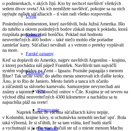
o podmienkach, v akých žijú. Kto by nechcel navštíviť všetkých
sedem divov sveta? Ak ich nemôžete navštíviť, pokojne sa na nich
opýtajte našich súťažiacich – tí vám radi všetko rozpovedia.
Úvod
Posledným kontinentom, ktorý navštívili, bola Južná Amerika. Išlo
do tuhého a okrem posledných bodov získali mapu k pokladu, ktorá
rozpútala poriadnu zlatú horúčku. Poklad mal hodnotu
Kontakt
neuveriteľných 400 bodov – také niečo mohlo ešte poriadne
zamiešať karty. Súťažiaci neváhali a s vetrom o preteky vyplávali
na more.
Farské oznamy
Keď sa doplavili do Ameriky, najprv navštívili Argentínu – krajinu,
z ktorej pochádza náš pápež František. Navštívili tam najväčší
systém vodopádov na Zemi – Iguazu. Poznáte papagája s menom
Pastorácia
Blue? Tak určite viete, do akého mesta smerovali ich ďalšie kroky.
Áno, je to Rio de Janiero. Mesto farieb a tanca ich očarilo
a zúčastnili sa slávneho karnevalu. Samozrejme nevynechali ani
Krst
známy a tajomný Veľkonočný ostrov v Čile. Krajina je od severu na
východ dlhá neuveriteľných 4300 kilometrov a nachádza sa tu
najsuchšia pláž na svete!
Birmovanie
Napriek tomu, že väčšina súťažiacich kávu nepije,
v Kolumbii, krajine kávy, si ochutnávku nemohli nechať ujsť. Bola
taká výborná, že si sľúbili, že sa tam vrátia, keď budú starší
a vychutnajú si ju ešte viac. Počuli ste už o mieste menom Machu
Eucharistia