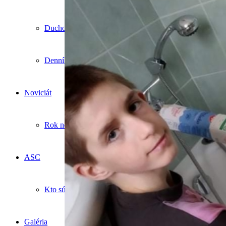
Duchovné ponuky
Denník Popradského Animátora
Noviciát
Rok noviciátu
ASC
Kto sú ASC
Galéria