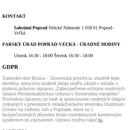
KONTAKT
Saleziáni Poprad
Velické Námestie 1 058 01 Poprad-
Veľká
FARSKÝ ÚRAD POPRAD-VEĽKÁ - ÚRADNÉ HODINY
Utorok 16:30 - 18:00 Štvrtok 16:30 - 18:00
GDPR
Saleziáni don Bosca – Slovenská provincia, vlastník tejto
domény, spracúva osobné údaje podľa zásad v súlade s
platnou právnou úpravou „Zabezpečenie ochrany osobných
údajov Rímskokatolíckou cirkvou v Slovenskej republike“.
Rovnakou úpravou sa riadi aj spracovanie osobných údajov
získaných v priestoroch mládežníckeho strediska Oratórium
Úsmev na sídlisku Juh v Poprade, ktoré sú z
bezpečnostných dôvodov trvalo monitorované kamerovým
systémom so záznamom. Úpravu možno nájsť
tu
.