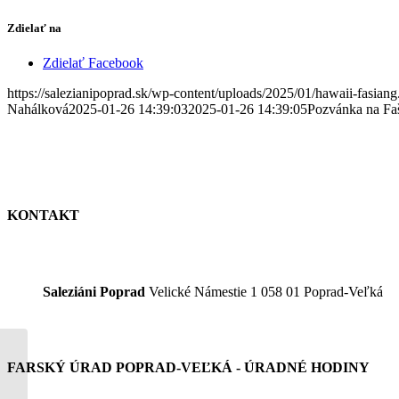
Zdielať na
Zdielať Facebook
https://salezianipoprad.sk/wp-content/uploads/2025/01/hawaii-fasian
Nahálková
2025-01-26 14:39:03
2025-01-26 14:39:05
Pozvánka na Fa
KONTAKT
Saleziáni Poprad
Velické Námestie 1 058 01 Poprad-Veľká
FARSKÝ ÚRAD POPRAD-VEĽKÁ - ÚRADNÉ HODINY
Tretia nedeľa
v cezročnom období