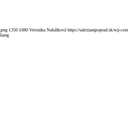
g.png
1350
1080
Veronika Nahálková
https://salezianipoprad.sk/wp-c
šiang