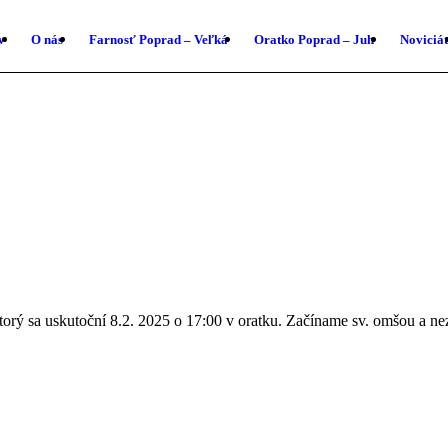
v
O nás
Farnosť Poprad – Veľká
Oratko Poprad – Juh
Noviciát
ktorý sa uskutoční 8.2. 2025 o 17:00 v oratku. Začíname sv. omšou a n