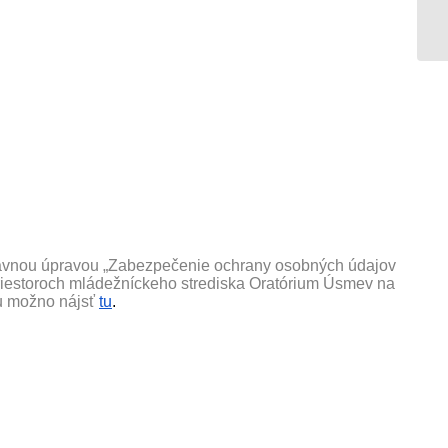
 právnou úpravou „Zabezpečenie ochrany osobných údajov
priestoroch mládežníckeho strediska Oratórium Úsmev na
u možno nájsť
tu
.