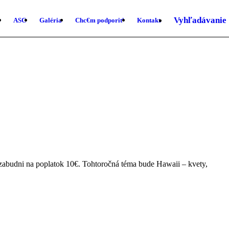
Vyhľadávanie
ASC
Galéria
Chc€m podporiť
Kontakt
ezabudni na poplatok 10€. Tohtoročná téma bude Hawaii – kvety,