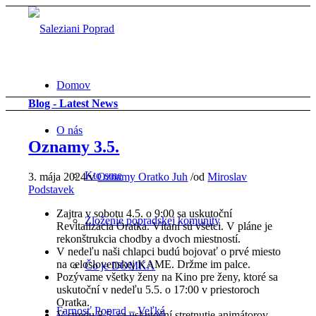
Domov
Blog - Latest News
O nás
Oznamy 3.5.
Kto sme
3. mája 2024
/
v
Oznamy Oratko Juh
/
od
Miroslav
Podstavek
Zajtra v sobotu 4.5. o 9:00 sa uskutoční
Zloženie popradskej komunity
Revitalizácia Oratka. Vítaní sú všetci. V pláne je
rekonštrukcia chodby a dvoch miestností.
V nedeľu naši chlapci budú bojovať o prvé miesto
na celoslovenskej KAME. Držme im palce.
Čo je DOMKA
Pozývame všetky ženy na Kino pre ženy, ktoré sa
uskutoční v nedeľu 5.5. o 17:00 v priestoroch
Oratka.
Farnosť Poprad – Veľká
V stredu 8.5. sa uskutoční stretnutie animátorov