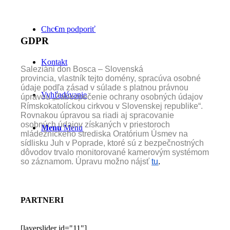
Chc€m podporiť
GDPR
Kontakt
Saleziáni don Bosca – Slovenská
provincia, vlastník tejto domény, spracúva osobné
údaje podľa zásad v súlade s platnou právnou
Vyhľadávanie
úpravou „Zabezpečenie ochrany osobných údajov
Rímskokatolíckou cirkvou v Slovenskej republike“.
Rovnakou úpravou sa riadi aj spracovanie
osobných údajov získaných v priestoroch
Menu
Menu
mládežníckeho strediska Oratórium Úsmev na
sídlisku Juh v Poprade, ktoré sú z bezpečnostných
dôvodov trvalo monitorované kamerovým systémom
so záznamom. Úpravu možno nájsť
tu
.
PARTNERI
[layerslider id="11"]