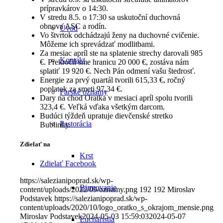
prípravkárov o 14:30.
V stredu 8.5. o 17:30 sa uskutoční duchovná
obnova ASC a rodín.
Úvod
Vo štvrtok odchádzajú ženy na duchovné cvičenie.
Môžeme ich sprevádzať modlitbami.
Za mesiac apríl ste na splatenie strechy darovali 985
Kontakt
€. Prekročil sme hranicu 20 000 €, zostáva nám
splatiť 19 920 €. Nech Pán odmení vašu štedrosť.
Energie za prvý quartál tvorili 615,33 €, ročný
poplatok za smeti 97,34 €.
Farské oznamy
Dary na chod Oratka v mesiaci apríl spolu tvorili
323,4 €. Veľká vďaka všetkým darcom.
Budúci týždeň upratuje dievčenské stretko
Pastorácia
Bublinky.
Zdielať na
Krst
Zdielať Facebook
https://salezianipoprad.sk/wp-
Birmovanie
content/uploads/2022/09/oznamy.png
192
192
Miroslav
Podstavek
https://salezianipoprad.sk/wp-
content/uploads/2020/10/logo_oratko_s_okrajom_mensie.png
Miroslav Podstavek
2024-05-03 15:59:03
2024-05-07
Eucharistia