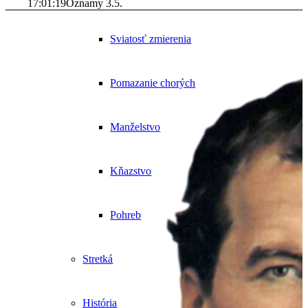
17:01:19
Oznamy 3.5.
Sviatosť zmierenia
Pomazanie chorých
Manželstvo
Kňazstvo
Pohreb
Stretká
História