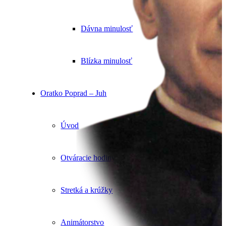
Dávna minulosť
Blízka minulosť
Oratko Poprad – Juh
Úvod
Otváracie hodiny
Stretká a krúžky
Animátorstvo