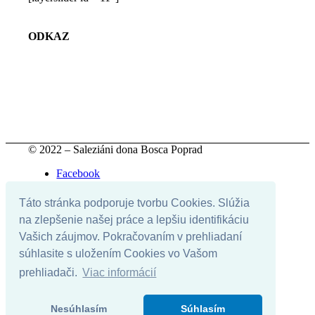
ODKAZ
© 2022 – Saleziáni dona Bosca Poprad
Facebook
Youtube
Instagram
Táto stránka podporuje tvorbu Cookies. Slúžia
Instagram
na zlepšenie našej práce a lepšiu identifikáciu
Otváracie hodiny
Vašich záujmov. Pokračovaním v prehliadaní
Pravidlá oratória
súhlasite s uložením Cookies vo Vašom
Stretká
prehliadači.
Viac informácií
Knižnica
Duchovné ponuky
Upratovanie oratka
Nesúhlasím
Súhlasím