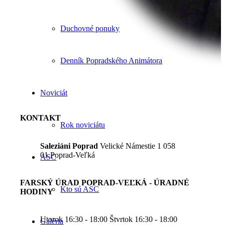
Duchovné ponuky
Denník Popradského Animátora
Noviciát
KONTAKT
Rok noviciátu
Saleziáni Poprad
Velické Námestie 1 058
01 Poprad-Veľká
ASC
FARSKÝ ÚRAD POPRAD-VEĽKÁ - ÚRADNÉ
Kto sú ASC
HODINY
Utorok 16:30 - 18:00 Štvrtok 16:30 - 18:00
Galéria