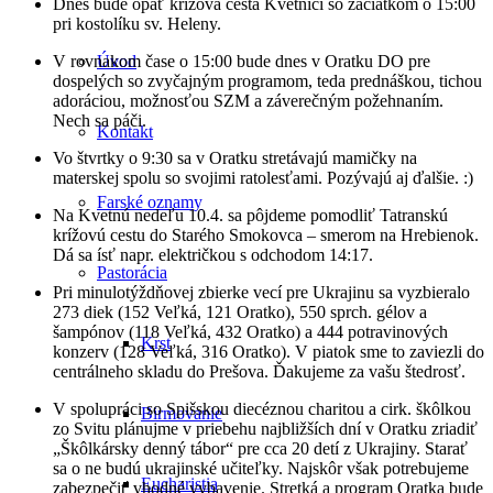
Dnes bude opäť krížová cesta Kvetnici so začiatkom o 15:00
pri kostolíku sv. Heleny.
V rovnakom čase o 15:00 bude dnes v Oratku DO pre
Úvod
dospelých so zvyčajným programom, teda prednáškou, tichou
adoráciou, možnosťou SZM a záverečným požehnaním.
Nech sa páči.
Kontakt
Vo štvrtky o 9:30 sa v Oratku stretávajú mamičky na
materskej spolu so svojimi ratolesťami. Pozývajú aj ďalšie. :)
Farské oznamy
Na Kvetnú nedeľu 10.4. sa pôjdeme pomodliť Tatranskú
krížovú cestu do Starého Smokovca – smerom na Hrebienok.
Dá sa ísť napr. električkou s odchodom 14:17.
Pastorácia
Pri minulotýždňovej zbierke vecí pre Ukrajinu sa vyzbieralo
273 diek (152 Veľká, 121 Oratko), 550 sprch. gélov a
šampónov (118 Veľká, 432 Oratko) a 444 potravinových
Krst
konzerv (128 Veľká, 316 Oratko). V piatok sme to zaviezli do
centrálneho skladu do Prešova. Ďakujeme za vašu štedrosť.
V spolupráci so Spišskou diecéznou charitou a cirk. škôlkou
Birmovanie
zo Svitu plánujme v priebehu najbližších dní v Oratku zriadiť
„Škôlkársky denný tábor“ pre cca 20 detí z Ukrajiny. Starať
sa o ne budú ukrajinské učiteľky. Najskôr však potrebujeme
Eucharistia
zabezpečiť vhodné vybavenie. Stretká a program Oratka bude