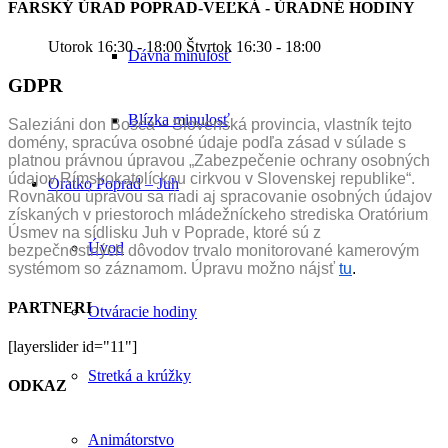
FARSKÝ ÚRAD POPRAD-VEĽKÁ - ÚRADNÉ HODINY
Utorok 16:30 - 18:00 Štvrtok 16:30 - 18:00
Dávna minulosť
GDPR
Blízka minulosť
Saleziáni don Bosca – Slovenská provincia, vlastník tejto
domény, spracúva osobné údaje podľa zásad v súlade s
platnou právnou úpravou „Zabezpečenie ochrany osobných
údajov Rímskokatolíckou cirkvou v Slovenskej republike“.
Oratko Poprad – Juh
Rovnakou úpravou sa riadi aj spracovanie osobných údajov
získaných v priestoroch mládežníckeho strediska Oratórium
Úsmev na sídlisku Juh v Poprade, ktoré sú z
Úvod
bezpečnostných dôvodov trvalo monitorované kamerovým
systémom so záznamom. Úpravu možno nájsť
tu
.
PARTNERI
Otváracie hodiny
[layerslider id="11"]
Stretká a krúžky
ODKAZ
Animátorstvo