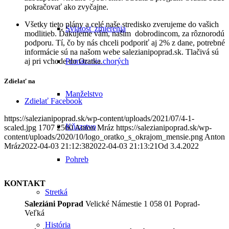
pokračovať ako zvyčajne.
Všetky tieto plány a celé naše stredisko zverujeme do vašich
Sviatosť zmierenia
modlitieb. Ďakujeme vám, našim dobrodincom, za rôznorodú
podporu. Tí, čo by nás chceli podporiť aj 2% z dane, potrebné
informácie sú na našom webe salezianipoprad.sk. Tlačivá sú
aj pri vchode do Oratka.
Pomazanie chorých
Zdielať na
Manželstvo
Zdielať Facebook
https://salezianipoprad.sk/wp-content/uploads/2021/07/4-1-
Kňazstvo
scaled.jpg
1707
2560
Anton Mráz
https://salezianipoprad.sk/wp-
content/uploads/2020/10/logo_oratko_s_okrajom_mensie.png
Anton
Mráz
2022-04-03 21:12:38
2022-04-03 21:13:21
Od 3.4.2022
Pohreb
KONTAKT
Stretká
Saleziáni Poprad
Velické Námestie 1 058 01 Poprad-
Veľká
História