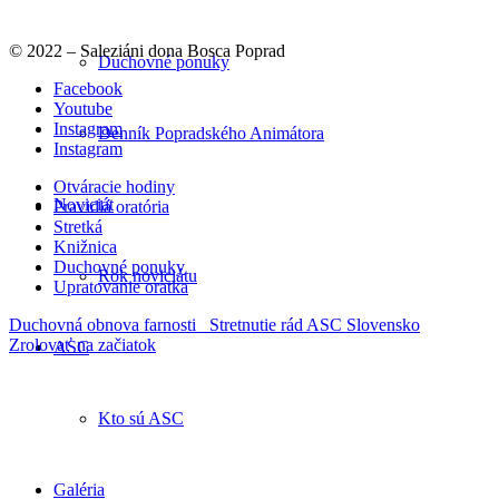
© 2022 – Saleziáni dona Bosca Poprad
Duchovné ponuky
Facebook
Youtube
Instagram
Denník Popradského Animátora
Instagram
Otváracie hodiny
Noviciát
Pravidlá oratória
Stretká
Knižnica
Duchovné ponuky
Rok noviciátu
Upratovanie oratka
Duchovná obnova farnosti
Stretnutie rád ASC Slovensko
Zrolovať na začiatok
ASC
Kto sú ASC
Galéria