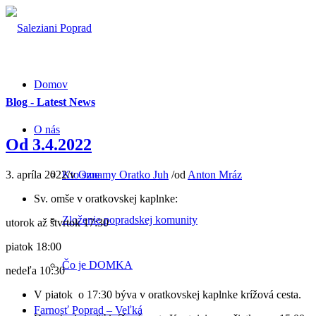
Domov
Blog - Latest News
O nás
Od 3.4.2022
3. apríla 2022
/
v
Oznamy Oratko Juh
/
od
Anton Mráz
Kto sme
Sv. omše v oratkovskej kaplnke:
Zloženie popradskej komunity
utorok až štvrtok 17:30
piatok 18:00
Čo je DOMKA
nedeľa 10:30
V piatok o 17:30 býva v oratkovskej kaplnke krížová cesta.
Farnosť Poprad – Veľká