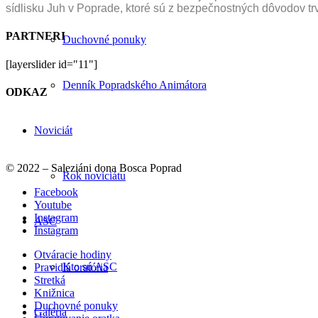
sídlisku Juh v Poprade, ktoré sú z bezpečnostných dôvodov
PARTNERI
Duchovné ponuky
[layerslider id="11"]
Denník Popradského Animátora
ODKAZ
Noviciát
© 2022 – Saleziáni dona Bosca Poprad
Rok noviciátu
Facebook
Youtube
Instagram
ASC
Instagram
Otváracie hodiny
Kto sú ASC
Pravidlá oratória
Stretká
Knižnica
Duchovné ponuky
Galéria