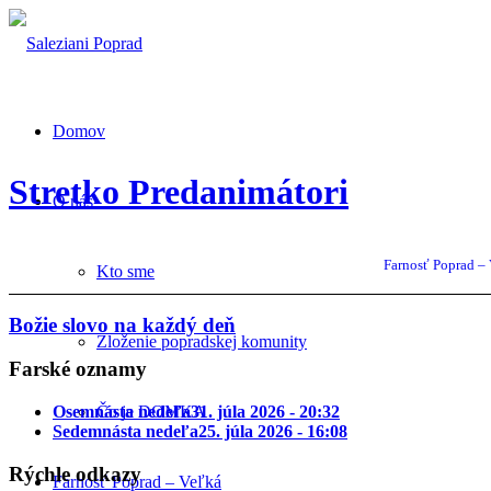
Domov
Stretko Predanimátori
O nás
Farnosť Poprad –
Kto sme
Božie slovo na každý deň
Zloženie popradskej komunity
Farské oznamy
Čo je DOMKA
Osemnásta nedeľa
31. júla 2026 - 20:32
Sedemnásta nedeľa
25. júla 2026 - 16:08
Rýchle odkazy
Farnosť Poprad – Veľká