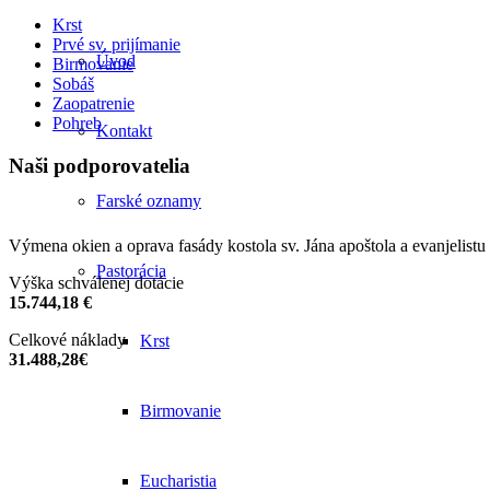
Krst
Prvé sv. prijímanie
Úvod
Birmovanie
Sobáš
Zaopatrenie
Pohreb
Kontakt
Naši podporovatelia
Farské oznamy
Výmena okien a oprava fasády kostola sv. Jána apoštola a evanjelistu
Pastorácia
Výška schválenej dotácie
15.744,18 €
Celkové náklady
Krst
31.488,28€
Birmovanie
Eucharistia