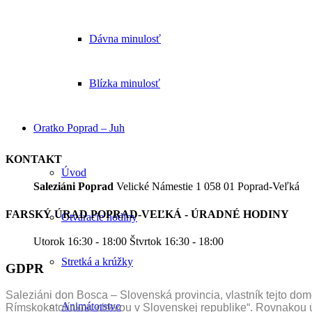
Dávna minulosť
Blízka minulosť
Oratko Poprad – Juh
KONTAKT
Úvod
Saleziáni Poprad
Velické Námestie 1 058 01 Poprad-Veľká
FARSKÝ ÚRAD POPRAD-VEĽKÁ - ÚRADNÉ HODINY
Otváracie hodiny
Utorok 16:30 - 18:00 Štvrtok 16:30 - 18:00
Stretká a krúžky
GDPR
Saleziáni don Bosca – Slovenská provincia, vlastník tejto 
Animátorstvo
Rímskokatolíckou cirkvou v Slovenskej republike“. Rovnakou 