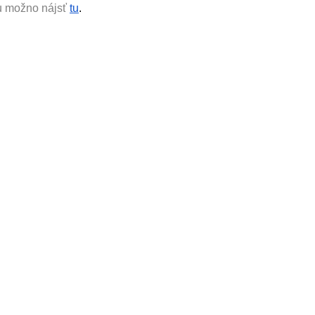
u možno nájsť
tu
.