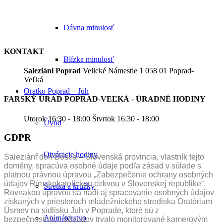
Dávna minulosť
KONTAKT
Blízka minulosť
Saleziáni Poprad
Velické Námestie 1 058 01 Poprad-
Veľká
Oratko Poprad – Juh
FARSKÝ ÚRAD POPRAD-VEĽKÁ - ÚRADNÉ HODINY
Utorok 16:30 - 18:00 Štvrtok 16:30 - 18:00
Úvod
GDPR
Otváracie hodiny
Saleziáni don Bosca – Slovenská provincia, vlastník tejto
domény, spracúva osobné údaje podľa zásad v súlade s
platnou právnou úpravou „Zabezpečenie ochrany osobných
údajov Rímskokatolíckou cirkvou v Slovenskej republike“.
Stretká a krúžky
Rovnakou úpravou sa riadi aj spracovanie osobných údajov
získaných v priestoroch mládežníckeho strediska Oratórium
Úsmev na sídlisku Juh v Poprade, ktoré sú z
Animátorstvo
bezpečnostných dôvodov trvalo monitorované kamerovým