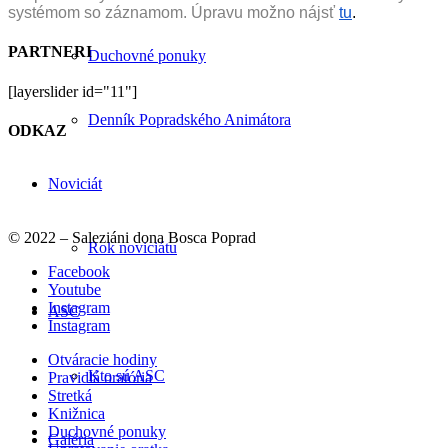
systémom so záznamom. Úpravu možno nájsť
tu
.
PARTNERI
Duchovné ponuky
[layerslider id="11"]
Denník Popradského Animátora
ODKAZ
Noviciát
© 2022 – Saleziáni dona Bosca Poprad
Rok noviciátu
Facebook
Youtube
Instagram
ASC
Instagram
Otváracie hodiny
Kto sú ASC
Pravidlá oratória
Stretká
Knižnica
Duchovné ponuky
Galéria