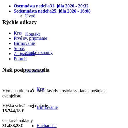
Osemnásta nedeľa
31. júla 2026 - 20:32
Sedemnásta nedeľa
25. júla 2026 - 16:08
Úvod
Rýchle odkazy
Krst
Kontakt
Prvé sv. prijímanie
Birmovanie
Sobáš
Farské oznamy
Zaopatrenie
Pohreb
Naši podporovatelia
Pastorácia
Krst
Výmena okien a oprava fasády kostola sv. Jána apoštola a
evanjelistu
Výška schválenej dotácie
Birmovanie
15.744,18 €
Celkové náklady
31.488,28€
Eucharistia