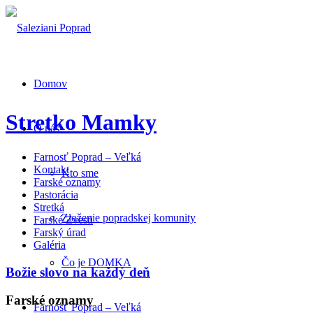
Domov
Stretko Mamky
O nás
Farnosť Poprad – Veľká
Kontakt
Kto sme
Farské oznamy
Pastorácia
Stretká
Zloženie popradskej komunity
Farské Zvesti
Farský úrad
Galéria
Čo je DOMKA
Božie slovo na každý deň
Farské oznamy
Farnosť Poprad – Veľká