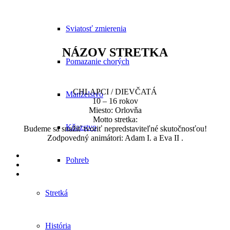
Sviatosť zmierenia
NÁZOV STRETKA
Pomazanie chorých
CHLAPCI / DIEVČATÁ
Manželstvo
10 – 16 rokov
Miesto: Orlovňa
Motto stretka:
Kňazstvo
Budeme sa snažiť tvoriť nepredstaviteľné skutočnosťou!
Zodpovedný animátori: Adam I. a Eva II .
Pohreb
Stretká
História