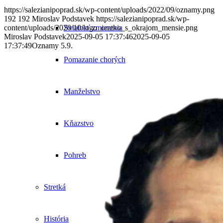
https://salezianipoprad.sk/wp-content/uploads/2022/09/oznamy.png
192
192
Miroslav Podstavek
https://salezianipoprad.sk/wp-
Sviatosť zmierenia
content/uploads/2020/10/logo_oratko_s_okrajom_mensie.png
Miroslav Podstavek
2025-09-05 17:37:46
2025-09-05
17:37:49
Oznamy 5.9.
Pomazanie chorých
Manželstvo
Kňazstvo
Pohreb
Stretká
História