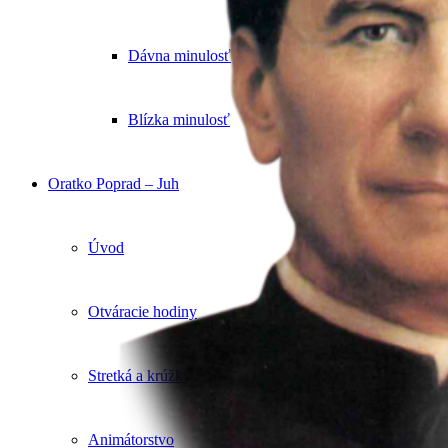
Dávna minulosť
Blízka minulosť
Oratko Poprad – Juh
Úvod
Otváracie hodiny
Stretká a krúžky
Animátorstvo