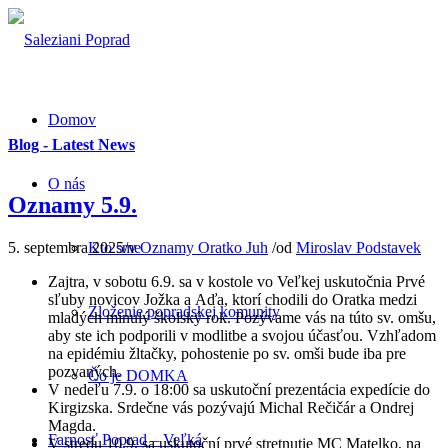
Domov
Blog - Latest News
O nás
Oznamy 5.9.
5. septembra 2025
/
v
Oznamy Oratko Juh
/
od
Miroslav Podstavek
Kto sme
Zajtra, v sobotu 6.9. sa v kostole vo Veľkej uskutočnia Prvé
sľuby novicov Jožka a Aďa, ktorí chodili do Oratka medzi
Zloženie popradskej komunity
mladých minulý školský rok. Pozývame vás na túto sv. omšu,
aby ste ich podporili v modlitbe a svojou účasťou. Vzhľadom
na epidémiu žltačky, pohostenie po sv. omši bude iba pre
pozvaných.
Čo je DOMKA
V nedeľu 7.9. o 18:00 sa uskutoční prezentácia expedície do
Kirgizska. Srdečne vás pozývajú Michal Rečičár a Ondrej
Magda.
Farnosť Poprad – Veľká
V stredu 10.9. sa uskutoční prvé stretnutie MC Matelko, na