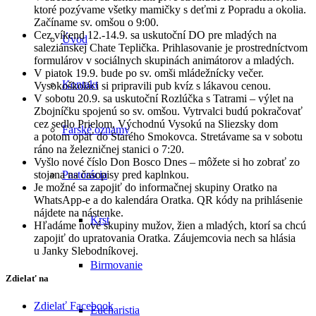
ktoré pozývame všetky mamičky s deťmi z Popradu a okolia.
Začíname sv. omšou o 9:00.
Cez víkend 12.-14.9. sa uskutoční DO pre mladých na
Úvod
saleziánskej Chate Teplička. Prihlasovanie je prostredníctvom
formulárov v sociálnych skupinách animátorov a mladých.
V piatok 19.9. bude po sv. omši mládežnícky večer.
Kontakt
Vysokoškoláci si pripravili pub kvíz s lákavou cenou.
V sobotu 20.9. sa uskutoční Rozlúčka s Tatrami – výlet na
Zbojníčku spojenú so sv. omšou. Vytrvalci budú pokračovať
cez sedlo Prielom, Východnú Vysokú na Sliezsky dom
Farské oznamy
a potom opäť do Starého Smokovca. Stretávame sa v sobotu
ráno na železničnej stanici o 7:20.
Vyšlo nové číslo Don Bosco Dnes – môžete si ho zobrať zo
stojana na časopisy pred kaplnkou.
Pastorácia
Je možné sa zapojiť do informačnej skupiny Oratko na
WhatsApp-e a do kalendára Oratka. QR kódy na prihlásenie
nájdete na nástenke.
Krst
Hľadáme nové skupiny mužov, žien a mladých, ktorí sa chcú
zapojiť do upratovania Oratka. Záujemcovia nech sa hlásia
u Janky Slebodníkovej.
Birmovanie
Zdielať na
Zdielať Facebook
Eucharistia