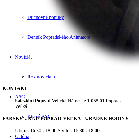
Duchovné ponuky
Denník Popradského Animátora
Noviciát
Rok noviciátu
KONTAKT
ASC
Saleziáni Poprad
Velické Námestie 1 058 01 Poprad-
Veľká
Kto sú ASC
FARSKÝ ÚRAD POPRAD-VEĽKÁ - ÚRADNÉ HODINY
Utorok 16:30 - 18:00 Štvrtok 16:30 - 18:00
Galéria