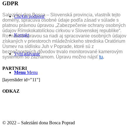
GDPR
Saleziáni don Bosca – Slovenská provincia, vlastník tejto
Chc€m podporiť
domény, spracúva osobné údaje podľa zásad v súlade s
platnou právnou úpravou „Zabezpečenie ochrany osobných
údajov Rímskokatolíckou cirkvou v Slovenskej republike“.
Kontakt
Rovnakou úpravou sa riadi aj spracovanie osobných údajov
získaných v priestoroch mládežníckeho strediska Oratórium
Úsmev na sídlisku Juh v Poprade, ktoré sú z
bezpečnostných dôvodov trvalo monitorované kamerovým
Vyhľadávanie
systémom so záznamom. Úpravu možno nájsť
tu
.
PARTNERI
Menu
Menu
[layerslider id="11"]
ODKAZ
© 2022 – Saleziáni dona Bosca Poprad