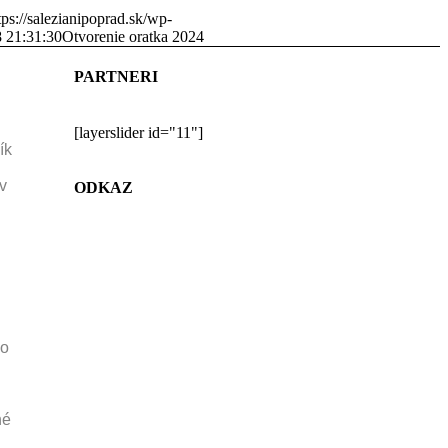
tps://salezianipoprad.sk/wp-
 21:31:30
Otvorenie oratka 2024
PARTNERI
[layerslider id="11"]
ík
v
ODKAZ
ho
né