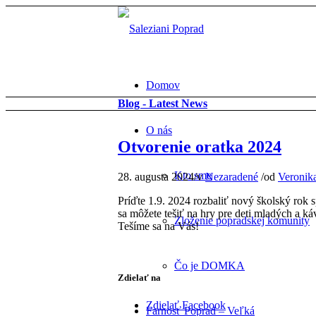
Domov
Blog - Latest News
O nás
Otvorenie oratka 2024
Kto sme
28. augusta 2024
/
v
Nezaradené
/
od
Veronik
Príďte 1.9. 2024 rozbaliť nový školský rok 
sa môžete tešiť na hry pre deti mladých a k
Zloženie popradskej komunity
Tešíme sa na Vás!
Čo je DOMKA
Zdielať na
Zdielať Facebook
Farnosť Poprad – Veľká