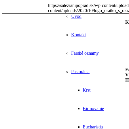
https://salezianipoprad.sk/wp-content/uplo
content/uploads/2020/10/logo_oratko_s_ok
Úvod
K
Kontakt
Farské oznamy
F
Pastorácia
V
H
Krst
Birmovanie
Eucharistia