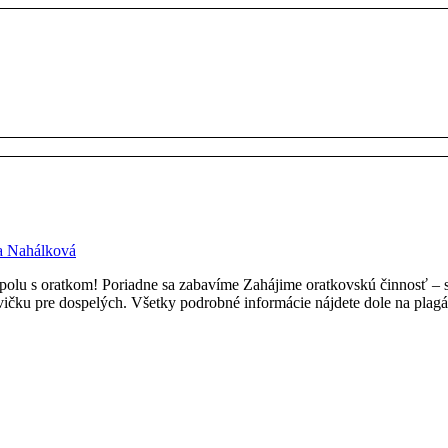
a Nahálková
spolu s oratkom! Poriadne sa zabavíme Zahájime oratkovskú činnosť – s
ávičku pre dospelých. Všetky podrobné informácie nájdete dole na plagá