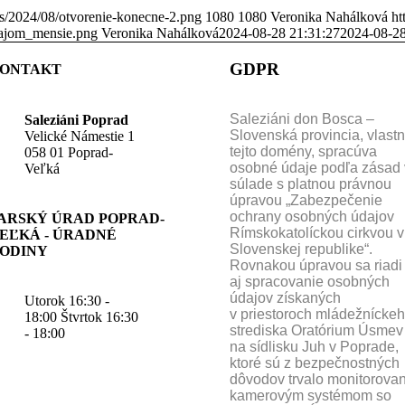
ads/2024/08/otvorenie-konecne-2.png
1080
1080
Veronika Nahálková
ht
rajom_mensie.png
Veronika Nahálková
2024-08-28 21:31:27
2024-08-28
GDPR
ONTAKT
Saleziáni don Bosca –
Saleziáni Poprad
Slovenská provincia, vlastn
Velické Námestie 1
tejto domény, spracúva
058 01 Poprad-
osobné údaje podľa zásad 
Veľká
súlade s platnou právnou
úpravou „Zabezpečenie
ochrany osobných údajov
ARSKÝ ÚRAD POPRAD-
Rímskokatolíckou cirkvou v
EĽKÁ - ÚRADNÉ
Slovenskej republike“.
ODINY
Rovnakou úpravou sa riadi
aj spracovanie osobných
údajov získaných
Utorok 16:30 -
v priestoroch mládežnícke
18:00 Štvrtok 16:30
strediska Oratórium Úsmev
- 18:00
na sídlisku Juh v Poprade,
ktoré sú z bezpečnostných
dôvodov trvalo monitorova
kamerovým systémom so