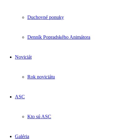
Duchovné ponuky
Denník Popradského Animátora
Noviciát
Rok noviciátu
ASC
Kto sú ASC
Galéria