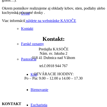
granit…).
Okrem pomníkov realizujeme aj obklady krbov, stien, podlahy alebo
kuchynské pracovné dosky .
Úvod
Viac informácií
nájdete na webstránke KASOČE
Kontakt
Kontakt:
Farské oznamy
Predajňa KASOČE
Nám. sv. Jakuba 2
018 41 Dubnica nad Váhom
Pastorácia
tel.č.0918 944 767
OTVÁRACIE HODINY:
Krst
Po – Pia: 9.00 – 12.00 a 14.00 – 17.30
Birmovanie
KONTAKT
Eucharistia