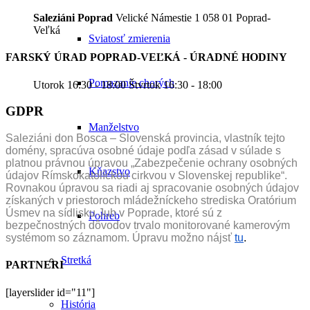
Saleziáni Poprad
Velické Námestie 1 058 01 Poprad-
Veľká
Sviatosť zmierenia
FARSKÝ ÚRAD POPRAD-VEĽKÁ - ÚRADNÉ HODINY
Pomazanie chorých
Utorok 16:30 - 18:00 Štvrtok 16:30 - 18:00
GDPR
Manželstvo
Saleziáni don Bosca – Slovenská provincia, vlastník tejto
domény, spracúva osobné údaje podľa zásad v súlade s
platnou právnou úpravou „Zabezpečenie ochrany osobných
Kňazstvo
údajov Rímskokatolíckou cirkvou v Slovenskej republike“.
Rovnakou úpravou sa riadi aj spracovanie osobných údajov
získaných v priestoroch mládežníckeho strediska Oratórium
Úsmev na sídlisku Juh v Poprade, ktoré sú z
Pohreb
bezpečnostných dôvodov trvalo monitorované kamerovým
systémom so záznamom. Úpravu možno nájsť
tu
.
Stretká
PARTNERI
[layerslider id="11"]
História