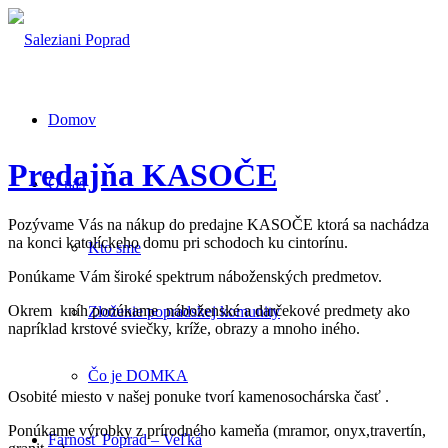
Domov
Predajňa KASOČE
O nás
Pozývame Vás na nákup do predajne KASOČE ktorá sa nachádza
na konci katolíckeho domu pri schodoch ku cintorínu.
Kto sme
Ponúkame Vám široké spektrum náboženských predmetov.
Okrem kníh ponúkame náboženské a darčekové predmety ako
Zloženie popradskej komunity
napríklad krstové sviečky, kríže, obrazy a mnoho iného.
Čo je DOMKA
Osobité miesto v našej ponuke tvorí kamenosochárska časť .
Ponúkame výrobky z prírodného kameňa (mramor, onyx,travertín,
Farnosť Poprad – Veľká