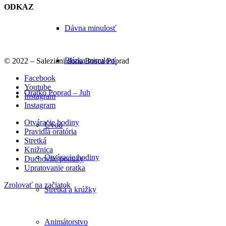
ODKAZ
Dávna minulosť
Blízka minulosť
© 2022 – Saleziáni dona Bosca Poprad
Facebook
Youtube
Oratko Poprad – Juh
Instagram
Instagram
Otváracie hodiny
Úvod
Pravidlá oratória
Stretká
Knižnica
Otváracie hodiny
Duchovné ponuky
Upratovanie oratka
Zrolovať na začiatok
Stretká a krúžky
Animátorstvo