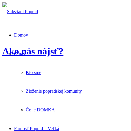
Domov
Ako nás nájsť?
O nás
Kto sme
Zloženie popradskej komunity
Čo je DOMKA
Farnosť Poprad – Veľká