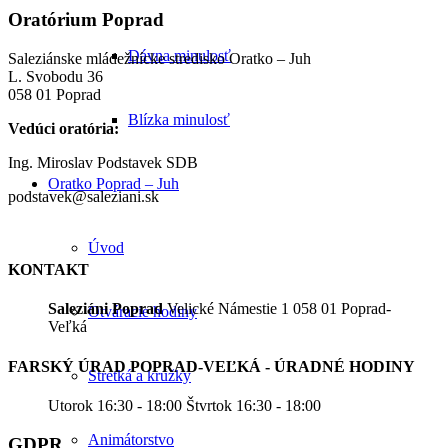
Oratórium Poprad
Dávna minulosť
Saleziánske mládežnícke stredisko Oratko – Juh
L. Svobodu 36
058 01 Poprad
Blízka minulosť
Vedúci oratória:
Ing. Miroslav Podstavek SDB
Oratko Poprad – Juh
podstavek@saleziani.sk
Úvod
KONTAKT
Saleziáni Poprad
Velické Námestie 1 058 01 Poprad-
Otváracie hodiny
Veľká
FARSKÝ ÚRAD POPRAD-VEĽKÁ - ÚRADNÉ HODINY
Stretká a krúžky
Utorok 16:30 - 18:00 Štvrtok 16:30 - 18:00
Animátorstvo
GDPR