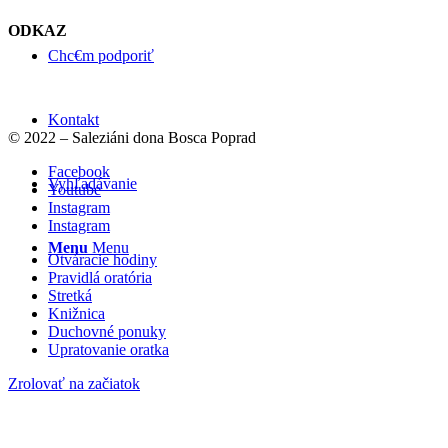
ODKAZ
Chc€m podporiť
Kontakt
© 2022 – Saleziáni dona Bosca Poprad
Facebook
Vyhľadávanie
Youtube
Instagram
Instagram
Menu
Menu
Otváracie hodiny
Pravidlá oratória
Stretká
Knižnica
Duchovné ponuky
Upratovanie oratka
Zrolovať na začiatok