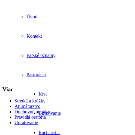
Úvod
Kontakt
Farské oznamy
Pastorácia
Viac
Krst
Stretká a krúžky
Animátorstvo
Duchovné ponuky
Birmovanie
Pravidlá oratória
Upratovanie
Eucharistia