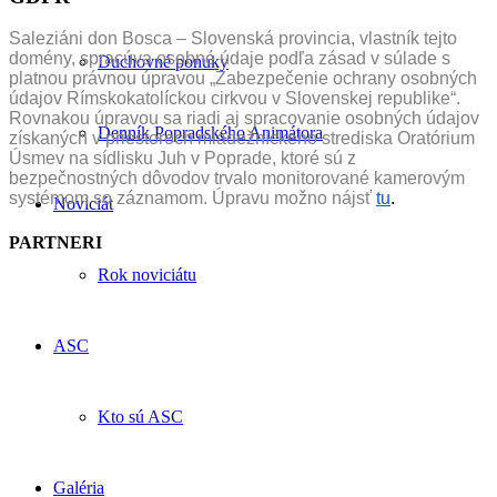
Saleziáni don Bosca – Slovenská provincia, vlastník tejto
domény, spracúva osobné údaje podľa zásad v súlade s
Duchovné ponuky
platnou právnou úpravou „Zabezpečenie ochrany osobných
údajov Rímskokatolíckou cirkvou v Slovenskej republike“.
Rovnakou úpravou sa riadi aj spracovanie osobných údajov
Denník Popradského Animátora
získaných v priestoroch mládežníckeho strediska Oratórium
Úsmev na sídlisku Juh v Poprade, ktoré sú z
bezpečnostných dôvodov trvalo monitorované kamerovým
systémom so záznamom. Úpravu možno nájsť
tu
.
Noviciát
PARTNERI
Rok noviciátu
ASC
Kto sú ASC
Galéria