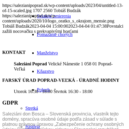
https://salezianipoprad.sk/wp-content/uploads/2023/04/untitled-13-
of-15-scaled.jpg
1707
2560
Tobiáš Budzák
https://salezianipoprad.sk/wp-
Sviatosť zmierenia
content/uploads/2020/10/logo_oratko_s_okrajom_mensie.png
Tobiáš Budzák
2023-04-04 15:00:00
2023-04-04 01:47:38
Povstalci
zažili nocovačku s prekvapivými hosťami
Pomazanie chorých
KONTAKT
Manželstvo
Saleziáni Poprad
Velické Námestie 1 058 01 Poprad-
Veľká
Kňazstvo
FARSKÝ ÚRAD POPRAD-VEĽKÁ - ÚRADNÉ HODINY
Pohreb
Utorok 16:30 - 18:00 Štvrtok 16:30 - 18:00
GDPR
Stretká
Saleziáni don Bosca – Slovenská provincia, vlastník tejto
domény, spracúva osobné údaje podľa zásad v súlade s
platnou právnou úpravou „Zabezpečenie ochrany osobných
História