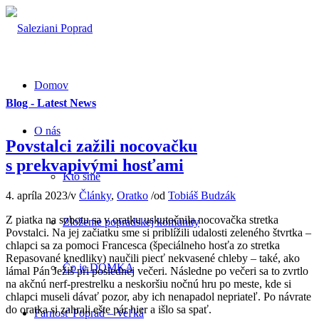
Domov
Blog - Latest News
O nás
Povstalci zažili nocovačku
s prekvapivými hosťami
Kto sme
4. apríla 2023
/
v
Články
,
Oratko
/
od
Tobiáš Budzák
Z piatka na sobotu sa v oratku uskutočnila nocovačka stretka
Zloženie popradskej komunity
Povstalci. Na jej začiatku sme si priblížili udalosti zeleného štvrtka –
chlapci sa za pomoci Francesca (špeciálneho hosťa zo stretka
Repasované knedliky) naučili piecť nekvasené chleby – také, ako
Čo je DOMKA
lámal Pán Ježiš pri poslednej večeri. Následne po večeri sa to zvrtlo
na akčnú nerf-prestrelku a neskoršiu nočnú hru po meste, kde si
chlapci museli dávať pozor, aby ich nenapadol nepriateľ. Po návrate
do oratka si zahrali ešte pár hier a išlo sa spať.
Farnosť Poprad – Veľká