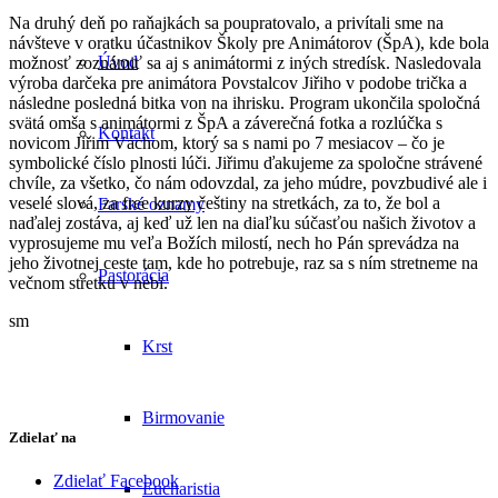
Na druhý deň po raňajkách sa poupratovalo, a privítali sme na
návšteve v oratku účastnikov Školy pre Animátorov (ŠpA), kde bola
Úvod
možnosť zoznámiť sa aj s animátormi z iných stredísk. Nasledovala
výroba darčeka pre animátora Povstalcov Jiřiho v podobe trička a
následne posledná bitka von na ihrisku. Program ukončila spoločná
svätá omša s animátormi z ŠpA a záverečná fotka a rozlúčka s
Kontakt
novicom Jiřim Váchom, ktorý sa s nami po 7 mesiacov – čo je
symbolické číslo plnosti lúči. Jiřimu ďakujeme za spoločne strávené
chvíle, za všetko, čo nám odovzdal, za jeho múdre, povzbudivé ale i
veselé slová, za free kurzy češtiny na stretkách, za to, že bol a
Farské oznamy
naďalej zostáva, aj keď už len na diaľku súčasťou našich životov a
vyprosujeme mu veľa Božích milostí, nech ho Pán sprevádza na
jeho životnej ceste tam, kde ho potrebuje, raz sa s ním stretneme na
Pastorácia
večnom stretku v nebi.
sm
Krst
Birmovanie
Zdielať na
Zdielať Facebook
Eucharistia