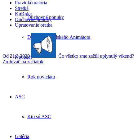
Pravidlá oratória
Stretká
Knižnica
Duchovné ponuky
Duchovné ponuky
Upratovanie oratka
Denník Popradského Animátora
Od 31.3.2023
Čo všetko sme zažili uplynulý víkend?
Noviciát
Zrolovať na začiatok
Rok noviciátu
ASC
Kto sú ASC
Galéria