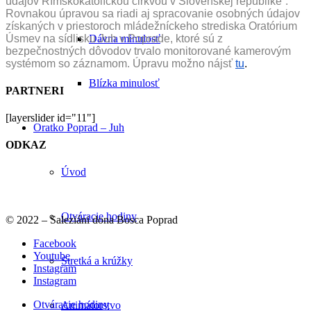
údajov Rímskokatolíckou cirkvou v Slovenskej republike“.
Rovnakou úpravou sa riadi aj spracovanie osobných údajov
získaných v priestoroch mládežníckeho strediska Oratórium
Úsmev na sídlisku Juh v Poprade, ktoré sú z
Dávna minulosť
bezpečnostných dôvodov trvalo monitorované kamerovým
systémom so záznamom. Úpravu možno nájsť
tu
.
Blízka minulosť
PARTNERI
[layerslider id="11"]
Oratko Poprad – Juh
ODKAZ
Úvod
Otváracie hodiny
© 2022 – Saleziáni dona Bosca Poprad
Facebook
Youtube
Stretká a krúžky
Instagram
Instagram
Otváracie hodiny
Animátorstvo